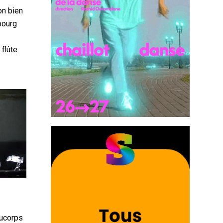
on bien
bourg
 flûte
Ducorps