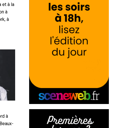
 et à la
on à
rk, à
y
rd à
 Beaux-