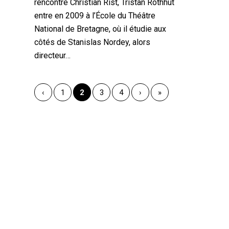
rencontré Christian Rist, Tristan Rothhut
entre en 2009 à l’École du Théâtre
National de Bretagne, où il étudie aux
côtés de Stanislas Nordey, alors
directeur…
‹
1
2
3
4
›
»