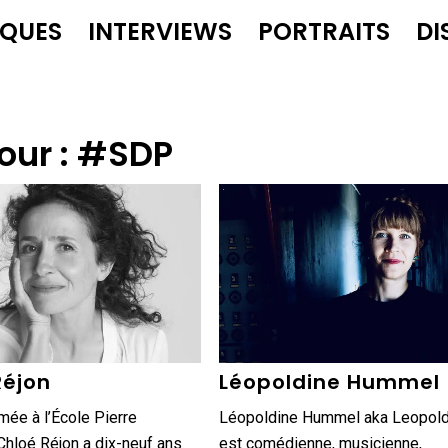
IQUES
INTERVIEWS
PORTRAITS
DI
our :
#SDP
Réjon
Léopoldine Hummel
mée à l’École Pierre
Léopoldine Hummel aka Leopol
hloé Réjon a dix-neuf ans
est comédienne, musicienne,