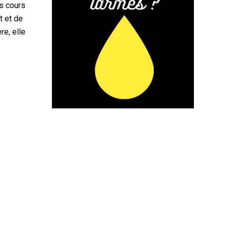
es cours
t et de
re, elle