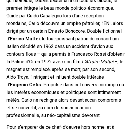
qu’insatiable, faisant sauter un à un tous les tabous, le
premier intègre le beau monde politico-économique.
Guidé par Guido Casalegno lors d’une réception
mondaine, Carlo découvre un empire pétrolier, l’ENI, alors
dirigé par un certain Ernesto Bonocore. Double fictionnel
d’
Enrico Mattei
, le tout-puissant patron du consortium
italien décédé en 1962 dans un accident d’avion aux
contours flous – qui a permis à Francesco Rossi d’obtenir
la Palme d’Or en 1972
avec son film
L’Affaire Mattei
–, le
magnat est remplacé, après sa mort, par son second,
Aldo Troya, l’intrigant et influent double littéraire
d’
Eugenio Cefis.
Propulsé dans cet univers corrompu où
les intérêts économiques et politiques sont intimement
mêlés, Carlo ne rechigne alors devant aucun compromis
et se convertit, au nom de son ascension
professionnelle, au néo-capitalisme dévorant.
Pour s’emparer de ce chef-d’oeuvre hors norme, et à