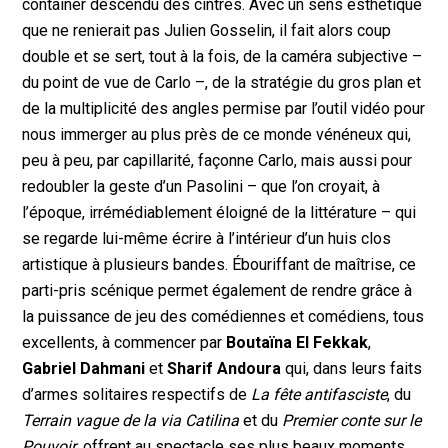
container descendu des cintres. Avec un sens esthétique
que ne renierait pas Julien Gosselin, il fait alors coup
double et se sert, tout à la fois, de la caméra subjective –
du point de vue de Carlo –, de la stratégie du gros plan et
de la multiplicité des angles permise par l’outil vidéo pour
nous immerger au plus près de ce monde vénéneux qui,
peu à peu, par capillarité, façonne Carlo, mais aussi pour
redoubler la geste d’un Pasolini – que l’on croyait, à
l’époque, irrémédiablement éloigné de la littérature – qui
se regarde lui-même écrire à l’intérieur d’un huis clos
artistique à plusieurs bandes. Ébouriffant de maîtrise, ce
parti-pris scénique permet également de rendre grâce à
la puissance de jeu des comédiennes et comédiens, tous
excellents, à commencer par
Boutaïna El Fekkak
,
Gabriel Dahmani
et
Sharif Andoura
qui, dans leurs faits
d’armes solitaires respectifs de
La fête antifasciste
, du
Terrain vague de la via Catilina
et du
Premier conte sur le
Pouvoir
, offrent au spectacle ses plus beaux moments