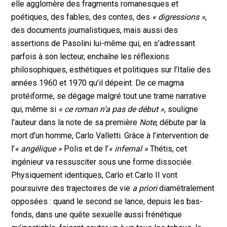
elle agglomère des fragments romanesques et
poétiques, des fables, des contes, des
« digressions »
,
des documents journalistiques, mais aussi des
assertions de Pasolini lui-même qui, en s’adressant
parfois à son lecteur, enchaîne les réflexions
philosophiques, esthétiques et politiques sur l’Italie des
années 1960 et 1970 qu’il dépeint. De ce magma
protéiforme, se dégage malgré tout une trame narrative
qui, même si
« ce roman n’a pas de début »
, souligne
l’auteur dans la note de sa première
Note
, débute par la
mort d’un homme, Carlo Valletti. Grâce à l’intervention de
l’
« angélique »
Polis et de l’
« infernal »
Thétis, cet
ingénieur va ressusciter sous une forme dissociée.
Physiquement identiques, Carlo et Carlo II vont
poursuivre des trajectoires de vie
a priori
diamétralement
opposées : quand le second se lance, depuis les bas-
fonds, dans une quête sexuelle aussi frénétique