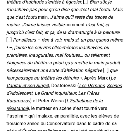
théâtre d’habitude s’entête à fignoler.
[…]
Bien sûr, je
n’inachève pas pour qu’on dise que c’est mal foutu. Mais
que c’est foutu
main
. J’aime qu’il reste des traces de
mains. J’aime laisser visible
comment
c’est fait, et
jusqu’où c’est fait, et ça, de la dramaturgie à la peinture.
[…]
Par ailleurs – rien à voir, mais si, un peu quand même
! –, j’aime les oeuvres elles-mêmes inachevées, ou
premières, inaugurales, mal foutues… ou tellement
éloignées du théâtre a priori qu’y mettre la main produit
nécessairement une sorte d’altération négative
[…]
que
leur passage au théâtre les détruira »
. Après Marx (
Le
Capital et son Singe
), Dostoïevski (
Les Démons
,
Scènes
d’Adolescent
,
Le Grand Inquisiteur
,
Les Frères
Karamazov
) et Peter Weiss (
L’Esthétique de la
résistance
), le metteur en scène s’est tourné vers
Pasolini – qu’il malaxe, en parallèle, avec les élèves de
troisième année du Conservatoire dans le cadre de sa