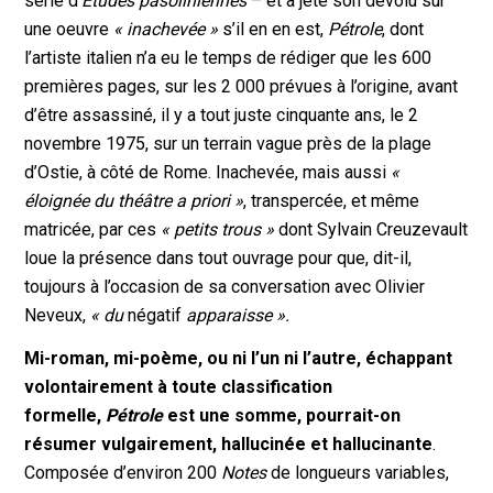
série d’
Études pasoliniennes
– et a jeté son dévolu sur
une oeuvre
« inachevée »
s’il en en est,
Pétrole
, dont
l’artiste italien n’a eu le temps de rédiger que les 600
premières pages, sur les 2 000 prévues à l’origine, avant
d’être assassiné, il y a tout juste cinquante ans, le 2
novembre 1975, sur un terrain vague près de la plage
d’Ostie, à côté de Rome. Inachevée, mais aussi
«
éloignée du théâtre a priori »
, transpercée, et même
matricée, par ces
« petits trous »
dont Sylvain Creuzevault
loue la présence dans tout ouvrage pour que, dit-il,
toujours à l’occasion de sa conversation avec Olivier
Neveux,
« du
négatif
apparaisse ».
Mi-roman, mi-poème, ou ni l’un ni l’autre, échappant
volontairement à toute classification
formelle,
Pétrole
est une somme, pourrait-on
résumer vulgairement, hallucinée et hallucinante
.
Composée d’environ 200
Notes
de longueurs variables,