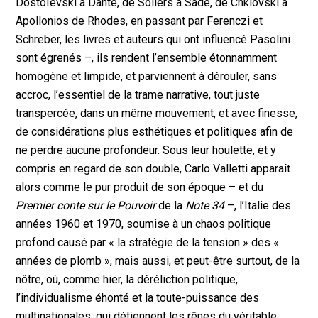
Dostoïevski à Dante, de Sollers à Sade, de Chklovski à
Apollonios de Rhodes, en passant par Ferenczi et
Schreber, les livres et auteurs qui ont influencé Pasolini
sont égrenés –, ils rendent l’ensemble étonnamment
homogène et limpide, et parviennent à dérouler, sans
accroc, l’essentiel de la trame narrative, tout juste
transpercée, dans un même mouvement, et avec finesse,
de considérations plus esthétiques et politiques afin de
ne perdre aucune profondeur. Sous leur houlette, et y
compris en regard de son double, Carlo Valletti apparaît
alors comme le pur produit de son époque – et du
Premier conte sur le Pouvoir
de la
Note 34
–, l’Italie des
années 1960 et 1970, soumise à un chaos politique
profond causé par « la stratégie de la tension » des «
années de plomb », mais aussi, et peut-être surtout, de la
nôtre, où, comme hier, la déréliction politique,
l’individualisme éhonté et la toute-puissance des
multinationales, qui détiennent les rênes du véritable