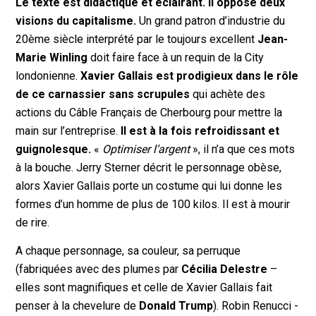
Le texte est didactique et éclairant. Il oppose deux
visions du capitalisme.
Un grand patron d’industrie du
20ème siècle interprété par le toujours excellent
Jean-
Marie Winling
doit faire face à un requin de la City
londonienne.
Xavier Gallais est prodigieux dans le rôle
de ce carnassier sans scrupules
qui achète des
actions du Câble Français de Cherbourg pour mettre la
main sur l’entreprise.
Il est à la fois refroidissant et
guignolesque.
«
Optimiser l’argent
», il n’a que ces mots
à la bouche. Jerry Sterner décrit le personnage obèse,
alors Xavier Gallais porte un costume qui lui donne les
formes d’un homme de plus de 100 kilos. Il est à mourir
de rire.
A chaque personnage, sa couleur, sa perruque
(fabriquées avec des plumes par
Cécilia Delestre
–
elles sont magnifiques et celle de Xavier Gallais fait
penser à la chevelure de
Donald Trump
). Robin Renucci -