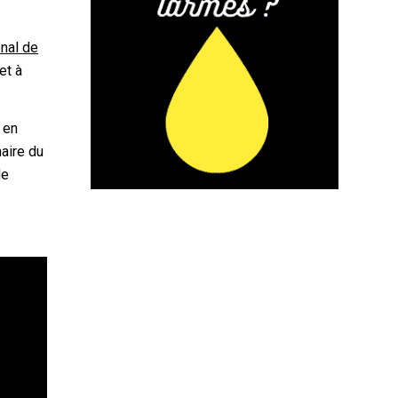
onal de
et à
 en
naire du
de