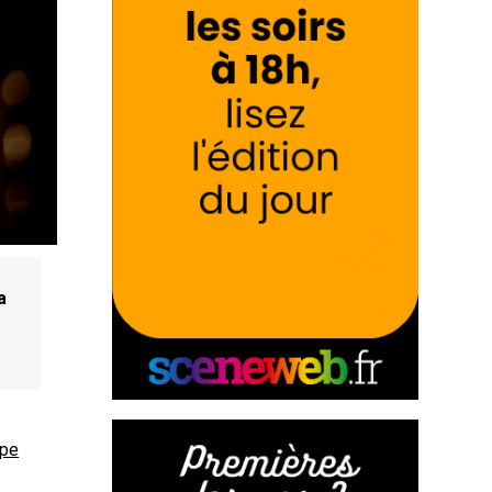
a
upe