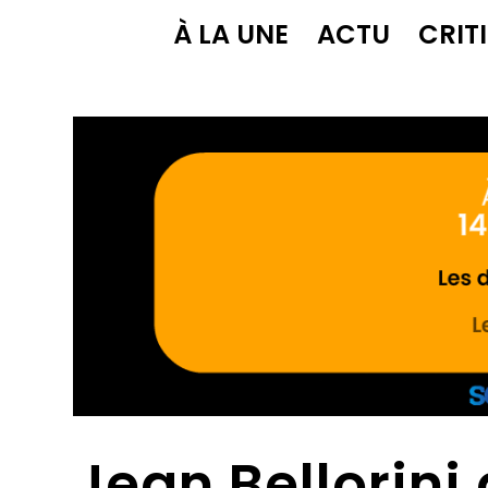
À LA UNE
ACTU
CRIT
Jean Bellorini 