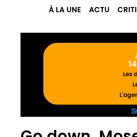
À LA UNE
ACTU
CRIT
Go down, Mos