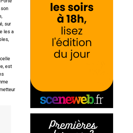
. Porté
, son
e,
é, sur
e les a
bles,
 celle
e, est
es
omme
 metteur