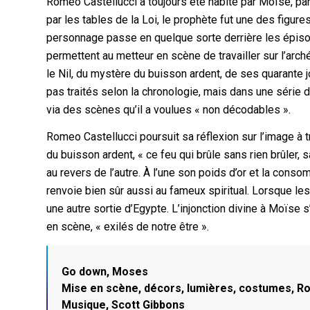
Romeo Castellucci a toujours été habité par Moïse, par l’
par les tables de la Loi, le prophète fut une des figu
personnage passe en quelque sorte derrière les épisode
permettent au metteur en scène de travailler sur l’ar
le Nil, du mystère du buisson ardent, de ses quarante jo
pas traités selon la chronologie, mais dans une série d
via des scènes qu’il a voulues « non décodables ».
Romeo Castellucci poursuit sa réflexion sur l’image à tr
du buisson ardent, « ce feu qui brûle sans rien brûler, 
au revers de l’autre. À l’une son poids d’or et la conso
renvoie bien sûr aussi au fameux spiritual. Lorsque l
une autre sortie d’Egypte. L’injonction divine à Moïse
en scène, « exilés de notre être ».
Go down, Moses
Mise en scène, décors, lumières, costumes, R
Musique, Scott Gibbons