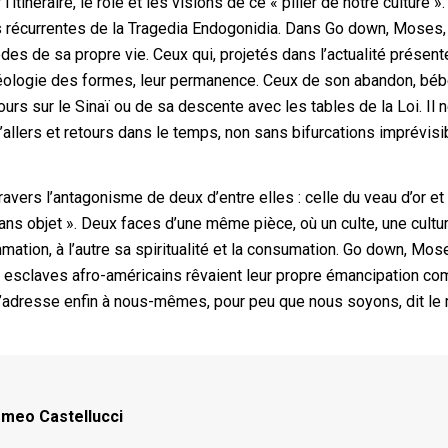
itinéraire, le rôle et les visions de ce « pilier de notre culture »
res récurrentes de la Tragedia Endogonidia. Dans Go down, Moses
s de sa propre vie. Ceux qui, projetés dans l’actualité présent
chéologie des formes, leur permanence. Ceux de son abandon, béb
urs sur le Sinaï ou de sa descente avec les tables de la Loi. Il n
’allers et retours dans le temps, non sans bifurcations imprévisi
avers l’antagonisme de deux d’entre elles : celle du veau d’or et
sans objet ». Deux faces d’une même pièce, où un culte, une cultur
mmation, à l’autre sa spiritualité et la consumation. Go down, Mos
es esclaves afro-américains rêvaient leur propre émancipation c
 s’adresse enfin à nous-mêmes, pour peu que nous soyons, dit le
omeo Castellucci