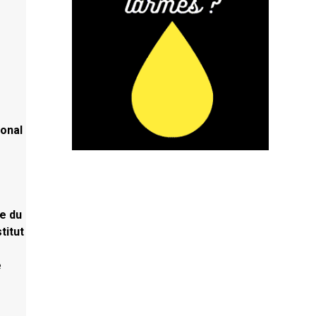
ional
re du
titut
e