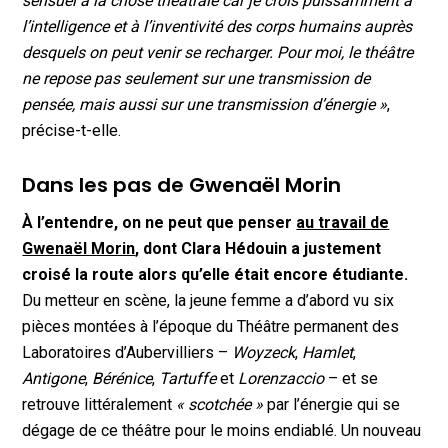
sensuel à la chose théâtrale car je crois puissamment à
l’intelligence et à l’inventivité des corps humains auprès
desquels on peut venir se recharger. Pour moi, le théâtre
ne repose pas seulement sur une transmission de
pensée, mais aussi sur une transmission d’énergie »
,
précise-t-elle.
Dans les pas de Gwenaël Morin
À l’entendre, on ne peut que penser
au travail de
Gwenaël Morin
, dont Clara Hédouin a justement
croisé la route alors qu’elle était encore étudiante.
Du metteur en scène, la jeune femme a d’abord vu six
pièces montées à l’époque du Théâtre permanent des
Laboratoires d’Aubervilliers –
Woyzeck
,
Hamlet
,
Antigone
,
Bérénice
,
Tartuffe
et
Lorenzaccio
– et se
retrouve littéralement
« scotchée »
par l’énergie qui se
dégage de ce théâtre pour le moins endiablé. Un nouveau