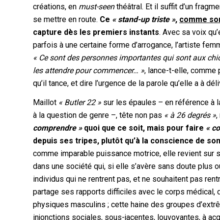
créations, en
must-seen
théâtral. Et il suffit d’un fr
se mettre en route.
Ce
« stand-up triste »
,
comme son 
capture dès les premiers instants
. Avec sa voix qu
parfois à une certaine forme d’arrogance, l’artiste fem
« Ce sont des personnes importantes qui sont aux chiott
les attendre pour commencer… »
, lance-t-elle, comme 
qu’il tance, et dire l’urgence de la parole qu’elle a à déli
Maillot
« Butler 22 »
sur les épaules – en référence à l
à la question de genre –, tête non pas
« à 26 degrés »
,
comprendre »
quoi que ce soit, mais pour faire
« c
depuis ses tripes, plutôt qu’à la conscience de son
comme imparable puissance motrice, elle revient sur s
dans une société qui, si elle s’avère sans doute plus o
individus qui ne rentrent pas, et ne souhaitent pas re
partage ses rapports difficiles avec le corps médical, 
physiques masculins ; cette haine des groupes d’extr
injonctions sociales, sous-jacentes, louvoyantes, à acq