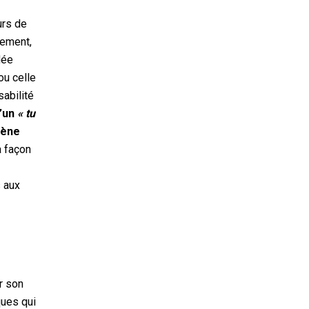
urs de
rement,
dée
ou celle
sabilité
d’un
« tu
rène
a façon
 aux
s
ir son
ques qui