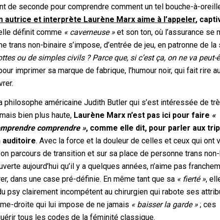
agment de seconde pour comprendre comment un tel bouche-à-oreill
autrice et interprète Laurène Marx aime à l’appeler
, capti
’elle définit comme
« caverneuse »
et son ton, où l’assurance se 
me trans non-binaire s’impose, d’entrée de jeu, en patronne de la
es ou de simples civils ? Parce que, si c’est ça, on ne va peut-ê
pour imprimer sa marque de fabrique, l’humour noir, qui fait rire a
vrer.
a philosophe américaine Judith Butler qui s’est intéressée de tr
 mais bien plus haute,
Laurène Marx n’est pas ici pour faire
«
omprendre comprendre »
, comme elle dit, pour parler aux tri
 auditoire
. Avec la force et la douleur de celles et ceux qui ont 
on parcours de transition et sur sa place de personne trans non-
uverte aujourd’hui qu’il y a quelques années, n’aime pas franche
ntrer, dans une case pré-définie. En même tant que sa
« fierté »
, ell
du psy clairement incompétent au chirurgien qui rabote ses attrib
ême-droite qui lui impose de ne jamais
« baisser la garde »
; ces
uérir tous les codes de la féminité classique.