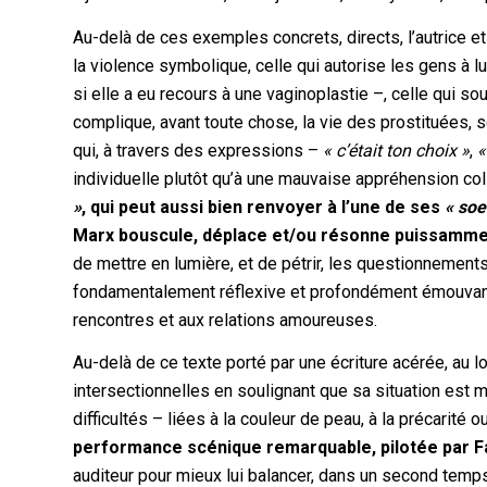
Au-delà de ces exemples concrets, directs, l’autrice 
la violence symbolique, celle qui autorise les gens à 
si elle a eu recours à une vaginoplastie –, celle qui sou
complique, avant toute chose, la vie des prostituées,
qui, à travers des expressions –
« c’était ton choix »
,
«
individuelle plutôt qu’à une mauvaise appréhension coll
»
, qui peut aussi bien renvoyer à l’une de ses
« soe
Marx bouscule, déplace et/ou résonne puissammen
de mettre en lumière, et de pétrir, les questionnements i
fondamentalement réflexive et profondément émouvant
rencontres et aux relations amoureuses.
Au-delà de ce texte porté par une écriture acérée, au 
intersectionnelles en soulignant que sa situation est
difficultés – liées à la couleur de peau, à la précarité o
performance scénique remarquable, pilotée par F
auditeur pour mieux lui balancer, dans un second temps