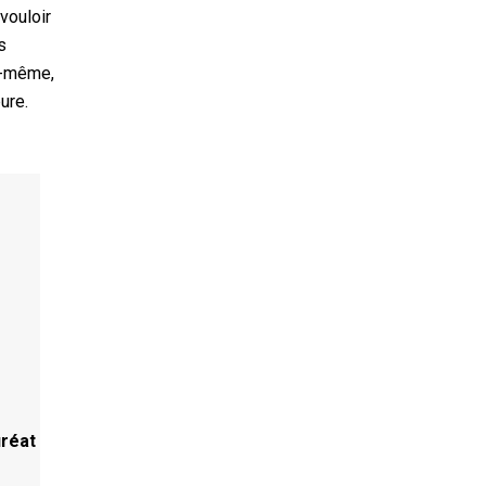
vouloir
s
le-même,
ure.
réat