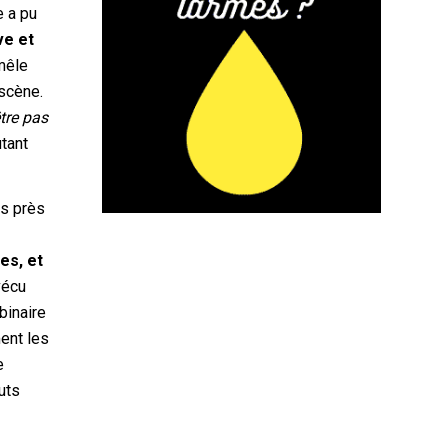
e a pu
ve et
mêle
 scène.
tre pas
utant
ès près
pes, et
vécu
binaire
ment les
e
uts