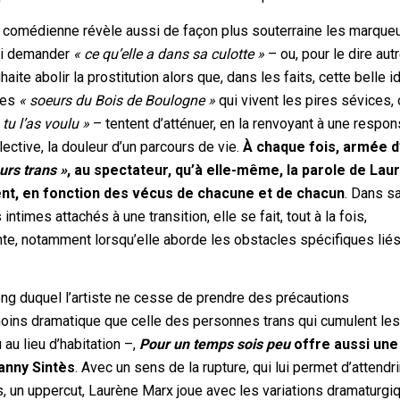
et comédienne révèle aussi de façon plus souterraine les marque
lui demander
« ce qu’elle a dans sa culotte »
– ou, pour le dire aut
haite abolir la prostitution alors que, dans les faits, cette belle i
 ses
« soeurs du Bois de Boulogne »
qui vivent les pires sévices, 
 tu l’as voulu »
– tentent d’atténuer, en la renvoyant à une respon
ective, la douleur d’un parcours de vie.
À chaque fois, armée 
urs trans »
, au spectateur, qu’à elle-même, la parole de Lau
t, en fonction des vécus de chacune et de chacun
. Dans s
ntimes attachés à une transition, elle se fait, tout à la fois,
e, notamment lorsqu’elle aborde les obstacles spécifiques liés
long duquel l’artiste ne cesse de prendre des précautions
 moins dramatique que celle des personnes trans qui cumulent le
u au lieu d’habitation –,
Pour un temps sois peu
offre aussi une
anny Sintès
. Avec un sens de la rupture, qui lui permet d’attendr
, un uppercut, Laurène Marx joue avec les variations dramaturgi