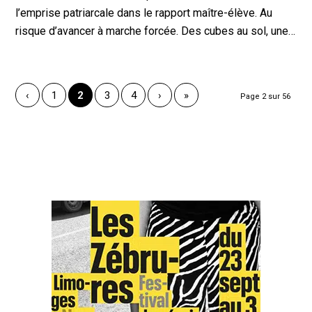
l’emprise patriarcale dans le rapport maître-élève. Au
risque d’avancer à marche forcée. Des cubes au sol, une…
‹
1
2
3
4
›
»
Page 2 sur 56