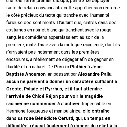
une fois l’effet premier dissipé, peine à se déployer
faute de relais convaincants, cette appréhension renforce
le côté précieux du texte qui tranche avec l’humanité
furieuse des sentiments. D’autant que, cintrés dans des
costumes en noir et blanc qui tranchent avec le rouge
sang, les comédiens apparaissaient, au soir de la
première, mal à l’aise avec la métrique racinienne, dont ils
n’arrivaient pas, notamment dans les premières
encablures, à réellement se dégager afin de gagner en
fluidité et en naturel. De
Pierric Plathie
r à
Jean-
Baptiste Anoumon
, en passant par
Alexandre Pallu
,
aucun ne parvient à donner un caractère suffisant à
Oreste, Pylade et Pyrrhus, et il faut attendre
l’arrivée de Chloé Réjon pour voir la tragédie
racinienne commencer à s’activer
. Impeccable en
Hermione fougueuse et manipulatrice,
elle entraîne
dans sa roue Bénédicte Cerutti, qui, un temps en
difficultés, réussit finalement à donner du relief à la