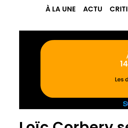
À LA UNE
ACTU
CRIT
Loïc Corbery 