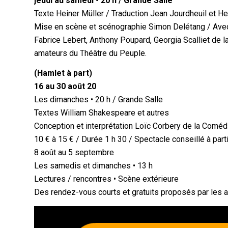
jeudi au samedi • 20 h / Grande Salle
Texte Heiner Müller / Traduction Jean Jourdheuil et H
Mise en scène et scénographie Simon Delétang / Avec
Fabrice Lebert, Anthony Poupard, Georgia Scalliet de
amateurs du Théâtre du Peuple.
(Hamlet à part)
16 au 30 août 20
Les dimanches • 20 h / Grande Salle
Textes William Shakespeare et autres
Conception et interprétation Loïc Corbery de la Coméd
10 € à 15 € / Durée 1 h 30 / Spectacle conseillé à part
8 août au 5 septembre
Les samedis et dimanches • 13 h
Lectures / rencontres • Scène extérieure
Des rendez-vous courts et gratuits proposés par les ar