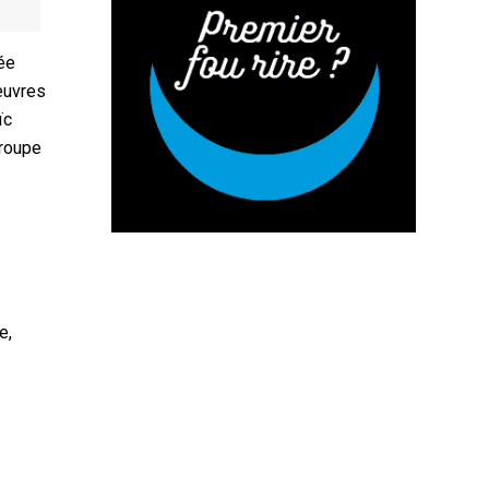
née
œuvres
ïc
troupe
e,