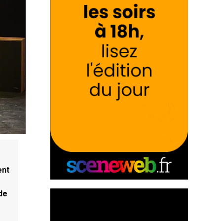
ent
 de