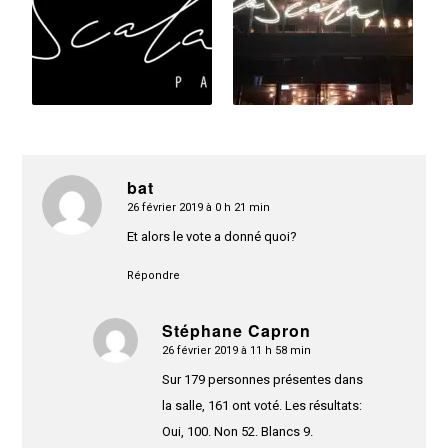
bat
26 février 2019 à 0 h 21 min
dit
:
Et alors le vote a donné quoi?
Répondre
Stéphane Capron
26 février 2019 à 11 h 58 min
dit
:
Sur 179 personnes présentes dans
la salle, 161 ont voté. Les résultats:
Oui, 100. Non 52. Blancs 9.