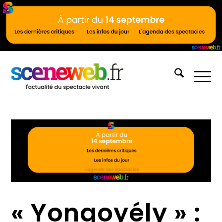
« Yongoyély » :