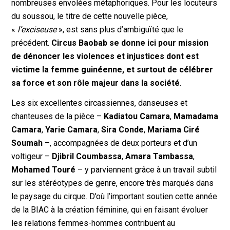
nombreuses envolées métaphoriques. Pour les locuteurs
du soussou, le titre de cette nouvelle pièce,
«
l’exciseuse
», est sans plus d’ambiguïté que le
précédent.
Circus Baobab se donne ici pour mission
de dénoncer les violences et injustices dont est
victime la femme guinéenne, et surtout de célébrer
sa force et son rôle majeur dans la société
.
Les six excellentes circassiennes, danseuses et
chanteuses de la pièce –
Kadiatou Camara
,
Mamadama
Camara
,
Yarie Camara
,
Sira Conde
,
Mariama Ciré
Soumah
–, accompagnées de deux porteurs et d’un
voltigeur –
Djibril Coumbassa
,
Amara Tambassa
,
Mohamed Touré
– y parviennent grâce à un travail subtil
sur les stéréotypes de genre, encore très marqués dans
le paysage du cirque. D’où l’important soutien cette année
de la BIAC à la création féminine, qui en faisant évoluer
les relations femmes-hommes contribuent au