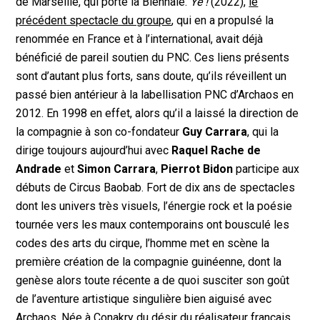
de Marseille, qui porte la Biennale.
Yé !
(2022),
le
précédent spectacle du groupe
, qui en a propulsé la
renommée en France et à l’international, avait déjà
bénéficié de pareil soutien du PNC. Ces liens présents
sont d’autant plus forts, sans doute, qu’ils réveillent un
passé bien antérieur à la labellisation PNC d’Archaos en
2012. En 1998 en effet, alors qu’il a laissé la direction de
la compagnie à son co-fondateur
Guy Carrara
, qui la
dirige toujours aujourd’hui avec
Raquel Rache de
Andrade
et
Simon Carrara
,
Pierrot Bidon
participe aux
débuts de Circus Baobab. Fort de dix ans de spectacles
dont les univers très visuels, l’énergie rock et la poésie
tournée vers les maux contemporains ont bousculé les
codes des arts du cirque, l’homme met en scène la
première création de la compagnie guinéenne, dont la
genèse alors toute récente a de quoi susciter son goût
de l’aventure artistique singulière bien aiguisé avec
Archaos. Née à Conakry du désir du réalisateur français