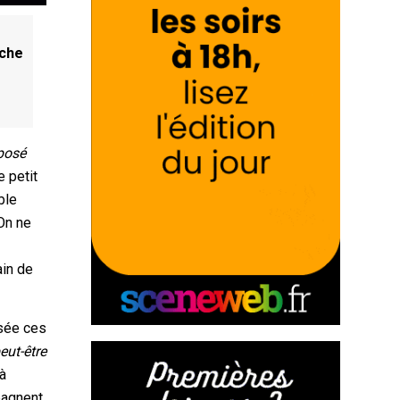
nche
oposé
e petit
ble
 On ne
ain de
isée ces
peut-être
 à
mpagnent