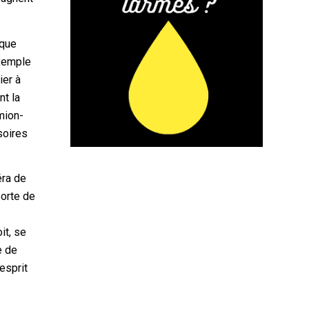
rque
exemple
ier à
nt la
mion-
soires
éra de
sorte de
it, se
e de
esprit