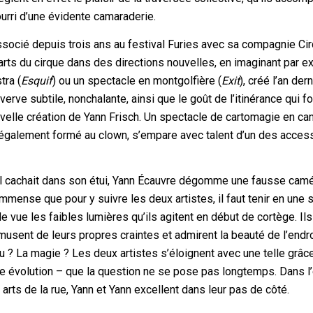
urri d’une évidente camaraderie.
ssocié depuis trois ans au festival Furies avec sa compagnie Ci
rts du cirque dans des directions nouvelles, en imaginant par 
tra (
Esquif
) ou un spectacle en montgolfière (
Exit
), créé l’an dern
e subtile, nonchalante, ainsi que le goût de l’itinérance qui fo
ouvelle création de Yann Frisch. Un spectacle de cartomagie en ca
 également formé au clown, s’empare avec talent d’un des acces
u’il cachait dans son étui, Yann Écauvre dégomme une fausse cam
immense que pour y suivre les deux artistes, il faut tenir en une 
de vue les faibles lumières qu’ils agitent en début de cortège. Ils
musent de leurs propres craintes et admirent la beauté de l’endro
ndu ? La magie ? Les deux artistes s’éloignent avec une telle grâc
te évolution – que la question ne se pose pas longtemps. Dans l’
 arts de la rue, Yann et Yann excellent dans leur pas de côté.