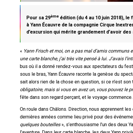
ème
Pour sa 29
édition (du 4 au 10 juin 2018), 
à Yann Écauvre de la compagnie Cirque Inextrem
d’excursion qui mérite grandement d’avoir des 
«
Yann Frisch et moi, on a pas mal d’amis communs et
une carte blanche, j’ai très vite pensé à lui. J’avais l
bus où il a donné rendez-vous aux spectateurs du festiv
sous le bras, Yann Écauvre raconte la genèse du specta
sait alors rien de la chose en question, si ce n’est son ti
obligatoire, mais si vous en avez un, vous pouvez le p
fête dans son regard perçant, et le voyage commence. 
On roule dans Châlons. Direction, nous apprennent les 
dernières années comme lieu privé pour des événemen
quelques bouteilles
», s’enthousiasme l’un des deux Yan
l’aventure. Dans leur carte blanche, les deux Yann privi