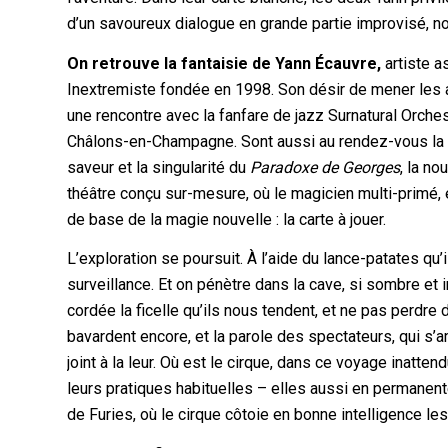
d’un savoureux dialogue en grande partie improvisé, no
On retrouve la fantaisie de Yann Écauvre,
artiste a
Inextremiste fondée en 1998. Son désir de mener les a
une rencontre avec la fanfare de jazz Surnatural Orches
Châlons-en-Champagne. Sont aussi au rendez-vous la verv
saveur et la singularité du
Paradoxe de Georges
, la n
théâtre conçu sur-mesure, où le magicien multi-primé,
de base de la magie nouvelle : la carte à jouer.
L’exploration se poursuit. À l’aide du lance-patates q
surveillance. Et on pénètre dans la cave, si sombre et 
cordée la ficelle qu’ils nous tendent, et ne pas perdre 
bavardent encore, et la parole des spectateurs, qui s’a
joint à la leur. Où est le cirque, dans ce voyage inatte
leurs pratiques habituelles – elles aussi en permanen
de Furies, où le cirque côtoie en bonne intelligence les