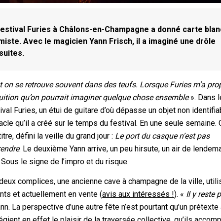
le festival Furies à Châlons-en-Champagne a donné carte bla
iste. Avec le magicien Yann Frisch, il a imaginé une drôle
suites.
 on se retrouve souvent dans des teufs. Lorsque Furies m’a pr
’intuition qu’on pourrait imaginer quelque chose ensemble
». Dans l
al Furies, un étui de guitare d’où dépasse un objet non identifia
cle qu’il a créé sur le temps du festival. En une seule semaine.
tre, défini la veille du grand jour :
Le port du casque n’est pas
rendre
. Le deuxième Yann arrive, un peu hirsute, un air de lendem
Sous le signe de l’impro et du risque.
deux complices, une ancienne cave à champagne de la ville, util
ts et actuellement en vente (
avis aux intéressés !
). «
Il y reste 
n. La perspective d’une autre fête n’est pourtant qu’un prétexte
légient en effet le plaisir de la traversée collective, qu’ils acco