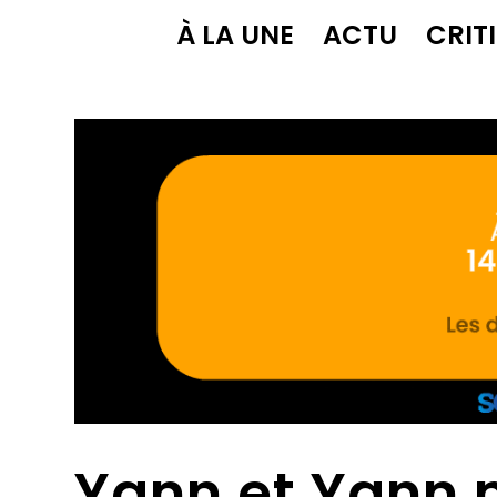
À LA UNE
ACTU
CRIT
Yann et Yann 