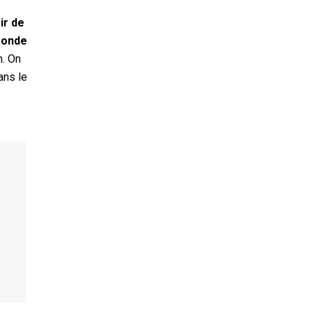
air de
 monde
n. On
ans le