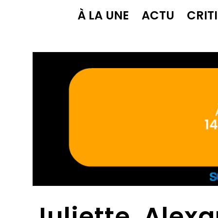
À LA UNE
ACTU
CRIT
Juliette, Alex