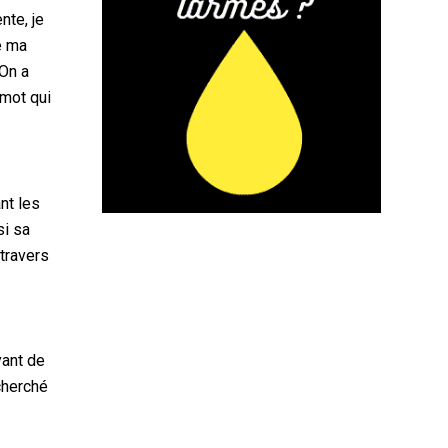
nte, je
de ma
 On a
 mot qui
nt les
si sa
 travers
yant de
cherché