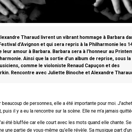
Alexandre Tharaud livrent un vibrant hommage à Barbara da
estival d’Avignon et qui sera repris à la Philharmonie les 1
ire leur amour à Barbara. Barbara sera à l’honneur au Printe
armonie. Ainsi que la sortie d’un album de reprise, sous la
musiciens, comme le violoniste Renaud Capuçon et des
rkin. Rencontre avec Juliette Binoche et Alexandre Tharau
beaucoup de personnes, elle a été importante pour moi. J’ache
uis il y a eu la rencontre sur la scène. Elle ne m’a jamais quitté
J’ai été bluffée car elle court avec les mots quand elle chante. S
mme une partie de vous-même qu’elle révèle. Sa musique part d’un