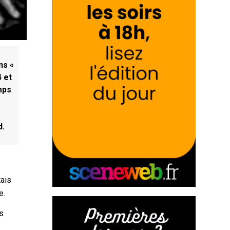
ns «
4 et
mps
d.
tais
e.
es