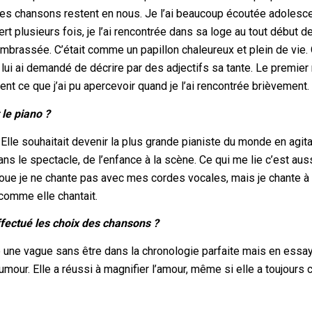
ses chansons restent en nous. Je l’ai beaucoup écoutée adolesce
ncert plusieurs fois, je l’ai rencontrée dans sa loge au tout début 
 embrassée. C’était comme un papillon chaleureux et plein de vie.
lui ai demandé de décrire par des adjectifs sa tante. Le premier
nt ce que j’ai pu apercevoir quand je l’ai rencontrée brièvement.
le piano ?
 Elle souhaitait devenir la plus grande pianiste du monde en agita
ns le spectacle, de l’enfance à la scène. Ce qui me lie c’est aus
je joue je ne chante pas avec mes cordes vocales, mais je chante à
 comme elle chantait.
fectué les choix des chansons ?
e une vague sans être dans la chronologie parfaite mais en essa
mour. Elle a réussi à magnifier l’amour, même si elle a toujours 