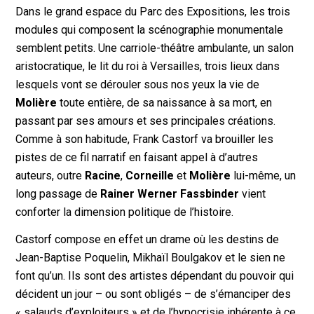
Dans le grand espace du Parc des Expositions, les trois
modules qui composent la scénographie monumentale
semblent petits. Une carriole-théâtre ambulante, un salon
aristocratique, le lit du roi à Versailles, trois lieux dans
lesquels vont se dérouler sous nos yeux la vie de
Molière
toute entière, de sa naissance à sa mort, en
passant par ses amours et ses principales créations.
Comme à son habitude, Frank Castorf va brouiller les
pistes de ce fil narratif en faisant appel à d’autres
auteurs, outre
Racine
,
Corneille
et
Molière
lui-même, un
long passage de
Rainer Werner Fassbinder
vient
conforter la dimension politique de l’histoire.
Castorf compose en effet un drame où les destins de
Jean-Baptise Poquelin, Mikhaïl Boulgakov et le sien ne
font qu’un. Ils sont des artistes dépendant du pouvoir qui
décident un jour – ou sont obligés – de s’émanciper des
« salauds d’exploiteurs » et de l’hypocrisie inhérente à ce