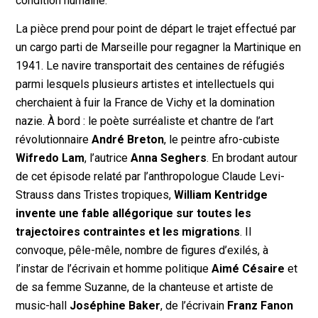
condition humaine.
La pièce prend pour point de départ le trajet effectué par
un cargo parti de Marseille pour regagner la Martinique en
1941. Le navire transportait des centaines de réfugiés
parmi lesquels plusieurs artistes et intellectuels qui
cherchaient à fuir la France de Vichy et la domination
nazie. À bord : le poète surréaliste et chantre de l’art
révolutionnaire
André Breton
, le peintre afro-cubiste
Wifredo Lam
, l’autrice
Anna Seghers
. En brodant autour
de cet épisode relaté par l’anthropologue Claude Levi-
Strauss dans
Triste
s
t
ropique
s
,
William Kentridge
invente une fable allégorique sur toutes les
trajectoires contraintes et les migrations
. Il
convoque, pêle-mêle, nombre de figures d’exilés, à
l’instar de l’écrivain et homme politique
Aimé Césaire
et
de sa femme Suzanne, de la chanteuse et artiste de
music-hall
Joséphine Baker
, de l’écrivain
Franz Fanon