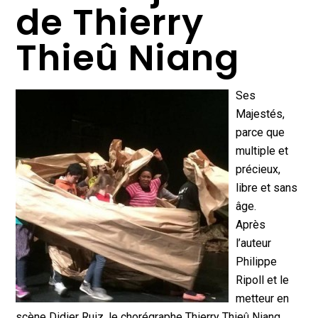
de Thierry
Thieû Niang
Ses
Majestés,
parce que
multiple et
précieux,
libre et sans
âge.
Après
l’auteur
Philippe
Ripoll et le
metteur en
scène Didier Ruiz, le chorégraphe Thierry Thieû Niang