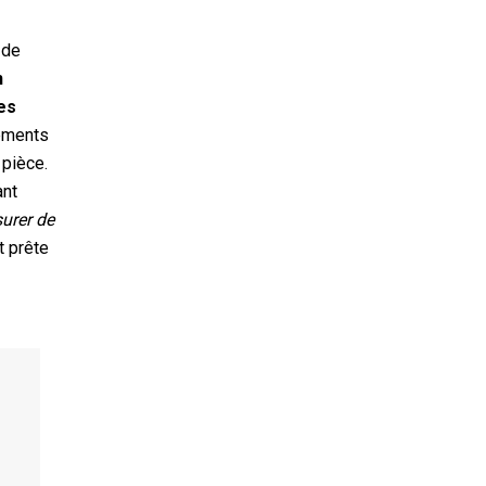
 de
n
des
tements
 pièce.
ant
surer de
t prête