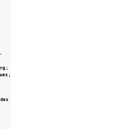
-
rg ;
ues ;
 des