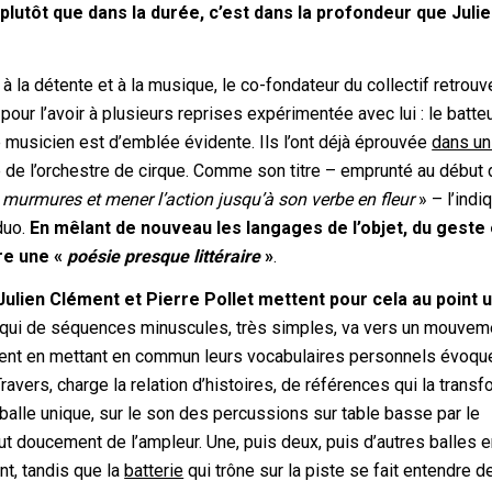
:
plutôt que dans la durée, c’est dans la profondeur que Juli
à la détente et à la musique, le co-fondateur du collectif retrouv
pour l’avoir à plusieurs reprises expérimentée avec lui : le batte
le musicien est d’emblée évidente. Ils l’ont déjà éprouvée
dans un
e de l’orchestre de cirque. Comme son titre – emprunté au début
 murmures et mener l’action jusqu’à son verbe en fleur
» – l’indi
 duo.
En mêlant de nouveau les langages de l’objet, du geste 
ire une «
poésie presque littéraire
»
.
Julien Clément et Pierre Pollet mettent pour cela au point 
 qui de séquences minuscules, très simples, va vers un mouveme
ivent en mettant en commun leurs vocabulaires personnels évoqu
Travers, charge la relation d’histoires, de références qui la transf
ec balle unique, sur le son des percussions sur table basse par le
ut doucement de l’ampleur. Une, puis deux, puis d’autres balles 
nt, tandis que la
batterie
qui trône sur la piste se fait entendre d