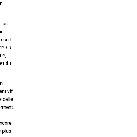
en
e un
ur
 court
 de
La
que,
et du
un
nt vif
e celle
orment,
encore
e plus