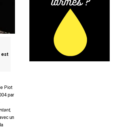
 est
le Piot
2004 par
e
ntant
,
 avec un
la