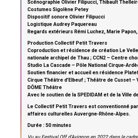
Scénographie Olivier Filipucci, Thibault Thellei
Costumes Sigolène Petey
Dispositif sonore Olivier Filipucci
Logistique Audrey Paquereau
Regards extérieurs Rémi Luchez, Marie Papon, A
Production Collectif Petit Travers
Coproduction et résidence de création Le Velle
nationale archipel de Thau ; CCN2 – Centre cho
Studio La Cascade – Pôle National Cirque-Ar
Soutien financier et accueil en résidence Plat
Cirque Théâtre d’Elbeuf ; Théâtre de Cusset – Vi
DÔME Théâtre
Avec le soutien de la SPEDIDAM et de la Ville d
Le Collectif Petit Travers est conventionné pa
affaires culturelles Auvergne-Rhône-Alpes.
Durée : 50 minutes
Vu au Festival Off d’Avignon en 2022 dans le cadre