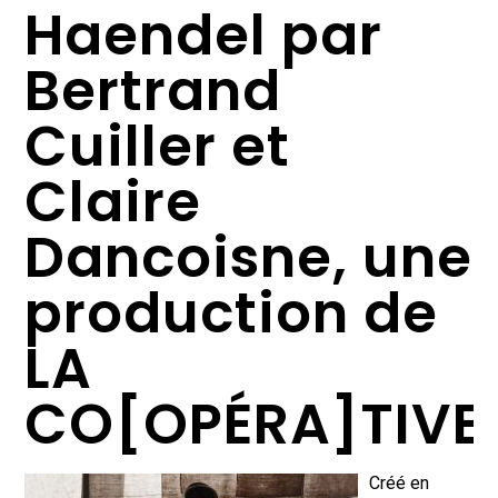
Haendel par
Bertrand
Cuiller et
Claire
Dancoisne, une
production de
LA
CO[OPÉRA]TIVE
Créé en