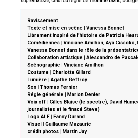
suprématiste, celui du règne de l’homme blanc, bourge
Ravissement
Texte et mise en scène | Vanessa Bonnet
Librement inspiré de l’histoire de Patricia Hear
Comédiennes | Vinciane Amilhon, Aya Cissoko, 
Vanessa Bonnet dans le rôle de la présentatric
Collaboration artistique | Alessandro de Pascal
Scénographie | Vinciane Amilhon
Costume | Charlotte Gillard
Lumière | Agathe Geffroy
Son | Thomas Fernier
Régie générale | Marion Denier
Voix off | Gilles Blaise (le spectre), David Hum
journalistes et le finacé Steve)
Logo ALF | Fanny Durand
Visuel | Guillaume Mazauric
crédit photos | Martin Jay