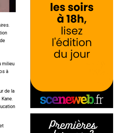
ires.
tion
 de
u milieu
dos à
ur de la
n Kane.
ducation
et