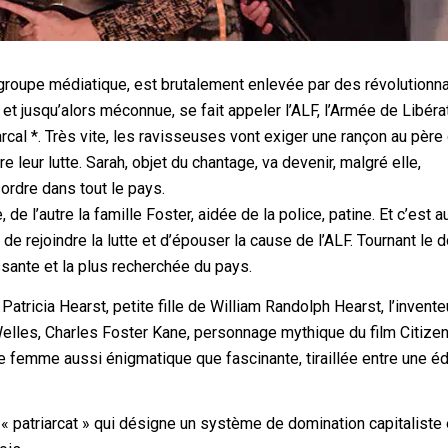
t groupe médiatique, est brutalement enlevée par des révolutionna
jusqu’alors méconnue, se fait appeler l’ALF, l’Armée de Libéra
rcal *. Très vite, les ravisseuses vont exiger une rançon au père
 leur lutte. Sarah, objet du chantage, va devenir, malgré elle,
ordre dans tout le pays.
de l’autre la famille Foster, aidée de la police, patine. Et c’est a
de rejoindre la lutte et d’épouser la cause de l’ALF. Tournant le 
ssante et la plus recherchée du pays.
tricia Hearst, petite fille de William Randolph Hearst, l’invente
Welles, Charles Foster Kane, personnage mythique du film Citize
une femme aussi énigmatique que fascinante, tiraillée entre une é
 « patriarcat » qui désigne un système de domination capitaliste 