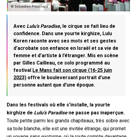
© Sebastien Pouchard
Avec
Lulu’s Paradise
, le cirque se fait lieu de
confidence. Dans une yourte kirghize, Lulu
Koren raconte avec ses mots et ses gestes
d’acrobate son enfance en Israël et sa vie de
femme et d’artiste à l’étranger. Mis en scène
par Gilles Cailleau, ce solo programmé au
festival
Le Mans fait son cirque (16-25 juin
2023)
offre le bouleversant portrait d’une
personne autant que d’une époque.
Dans les festivals où elle s’installe, la yourte
kirghize de
Lulu’s Paradise
ne passe pas inaperçue.
Toute petite parmi les grands chapiteaux, très sobre avec
sa toile blanche, elle est une invitée étrange, qui promet
un voyage sans exotisme, où la route compte davantage