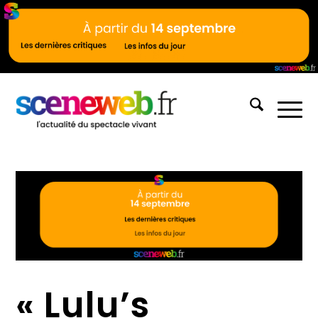
« Lulu’s