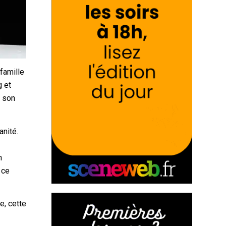
famille
g et
u son
anité.
n
 ce
e, cette