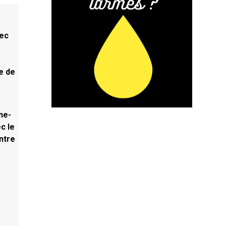
vec
e de
ne-
c le
ntre