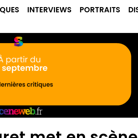
IQUES
INTERVIEWS
PORTRAITS
DI
uret met en scèn