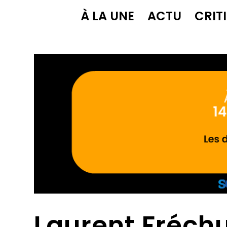
À LA UNE
ACTU
CRIT
Laurent Fréch