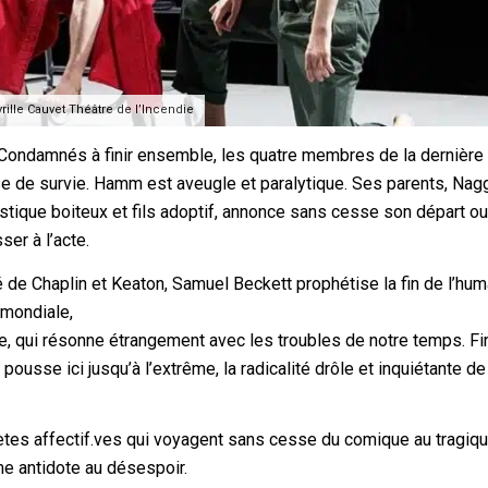
ille Cauvet Théâtre de l’Incendie
 Condamnés à finir ensemble, les quatre membres de la dernière 
e de survie. Hamm est aveugle et paralytique. Ses parents, Nag
stique boiteux et fils adoptif, annonce sans cesse son départ o
er à l’acte.
de Chaplin et Keaton, Samuel Beckett prophétise la fin de l’hum
 mondiale,
e, qui résonne étrangement avec les troubles de notre temps. Fi
ousse ici jusqu’à l’extrême, la radicalité drôle et inquiétante de
lètes affectif.ves qui voyagent sans cesse du comique au tragiqu
me antidote au désespoir.