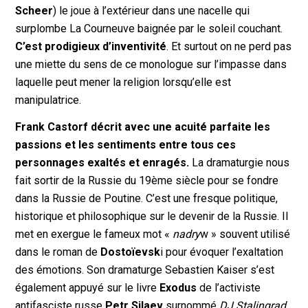
Scheer
) le joue à l’extérieur dans une nacelle qui
surplombe La Courneuve baignée par le soleil couchant.
C’est prodigieux d’inventivité
. Et surtout on ne perd pas
une miette du sens de ce monologue sur l’impasse dans
laquelle peut mener la religion lorsqu’elle est
manipulatrice.
Frank Castorf décrit avec une acuité parfaite les
passions et les sentiments entre tous ces
personnages exaltés et enragés.
La dramaturgie nous
fait sortir de la Russie du 19ème siècle pour se fondre
dans la Russie de Poutine. C’est une fresque politique,
historique et philosophique sur le devenir de la Russie. Il
met en exergue le fameux mot «
nadry
w » souvent utilisé
dans le roman de
Dostoïevsk
i pour évoquer l’exaltation
des émotions. Son dramaturge Sebastien Kaiser s’est
également appuyé sur le livre
Exodus
de l’activiste
antifasciste russe
Petr Silaev
surnommé
DJ Stalingrad
,