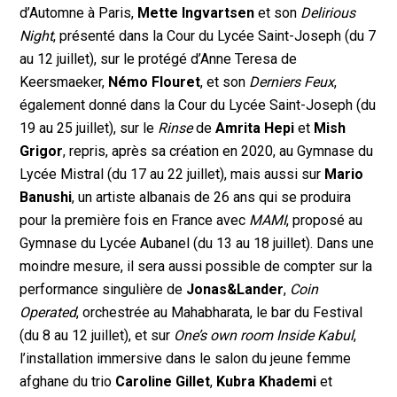
d’Automne à Paris,
Mette Ingvartsen
et son
Delirious
Night
, présenté dans la Cour du Lycée Saint-Joseph (du 7
au 12 juillet), sur le protégé d’Anne Teresa de
Keersmaeker,
Némo Flouret
, et son
Derniers Feux
,
également donné dans la Cour du Lycée Saint-Joseph (du
19 au 25 juillet), sur le
Rinse
de
Amrita Hepi
et
Mish
Grigor
, repris, après sa création en 2020, au Gymnase du
Lycée Mistral (du 17 au 22 juillet), mais aussi sur
Mario
Banushi
, un artiste albanais de 26 ans qui se produira
pour la première fois en France avec
MAMI
, proposé au
Gymnase du Lycée Aubanel (du 13 au 18 juillet). Dans une
moindre mesure, il sera aussi possible de compter sur la
performance singulière de
Jonas&Lander
,
Coin
Operated
, orchestrée au Mahabharata, le bar du Festival
(du 8 au 12 juillet), et sur
One’s own room Inside Kabul
,
l’installation immersive dans le salon du jeune femme
afghane du trio
Caroline Gillet
,
Kubra Khademi
et