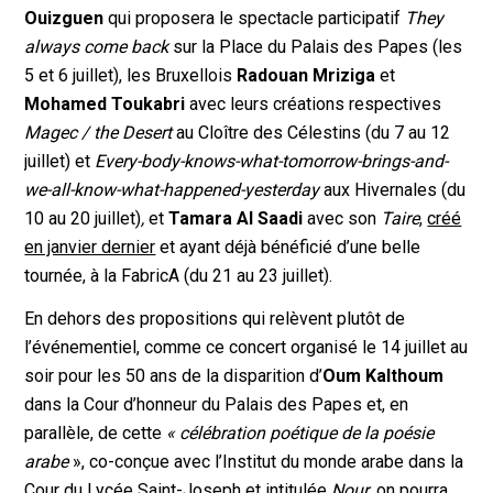
Ouizguen
qui proposera le spectacle participatif
They
always come back
sur la Place du Palais des Papes (les
5 et 6 juillet), les Bruxellois
Radouan Mriziga
et
Mohamed Toukabri
avec leurs créations respectives
Magec / the Desert
au Cloître des Célestins (du 7 au 12
juillet) et
Every-body-knows-what-tomorrow-brings-and-
we-all-know-what-happened-yesterday
aux Hivernales (du
10 au 20 juillet)
,
et
Tamara Al Saadi
avec son
Taire
,
créé
en janvier dernier
et ayant déjà bénéficié d’une belle
tournée, à la FabricA (du 21 au 23 juillet).
En dehors des propositions qui relèvent plutôt de
l’événementiel, comme ce concert organisé le 14 juillet au
soir pour les 50 ans de la disparition d’
Oum Kalthoum
dans la Cour d’honneur du Palais des Papes et, en
parallèle, de cette
« célébration poétique de la poésie
arabe
», co-conçue avec l’Institut du monde arabe dans la
Cour du Lycée Saint-Joseph et intitulée
Nour
, on pourra