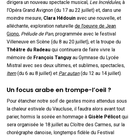
dirigera un nouveau spectacle musical,
Les Incrédules
, à
l’Opéra Grand Avignon (du 17 au 22 juillet) et, dans une
moindre mesure,
Clara Hédouin
avec une nouvelle, et
alléchante, exploration naturelle
de l’oeuvre de Jean
Giono
,
Prélude de Pan
, programmée avec le festival
Villeneuve en Scène (du 8 au 20 juillet), et la troupe du
Théâtre du Radeau
qui continuera de faire vivre la
mémoire de
François Tanguy
au Gymnase du Lycée
Mistral avec ses deux ultimes, et sublimes, spectacles,
Item
(du 6 au 8 juillet) et
Par autan
(du 12 au 14 juillet).
Un focus arabe en trompe-l’oeil ?
Pour étancher notre soif de gestes moins attendus sous
la chaleur estivale du Vaucluse, il faudra alors avant tout
parier, hormis la soirée en hommage à
Gisèle Pélicot
qui
sera organisée le 18 juillet au Cloître des Carmes, sur la
chorégraphe danoise, longtemps fidèle du Festival