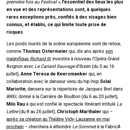
première fois au Festival »
,
l’essentiel des lieux les plus
en vue et des représentations sont, à quelques
rares exceptions près, confiés à des visages bien
connus, et établis, ce qui limite toute prise de
risques
.
Les poids lourds de la scène européenne sont de retour,
comme
Thomas Ostermeier
qui, dix ans après
son
magnifique
Richard III
,
investira à nouveau l’Opéra Grand
Avignon avec
Le Canard Sauvage
d’Ibsen (du 5 au 16
juillet),
Anne Teresa de Keersmaeker
qui, en
collaboration avec le danseur venu du hip-hop
Solal
Mariotte
, dansera sur le répertoire de Jacques Brel dans
BREL
donné à la Carrière de Boulbon (du 6 au 20 juillet),
Milo Rau
à qui est confié le spectacle itinérant intitulé
La
Lettre
(du 8 au 26 juillet),
Christoph Marthaler
qui –
après sa création au Théâtre Vidy-Lausanne en mai
prochain
– cherchera à atteindre
Le Sommet
à la FabricA