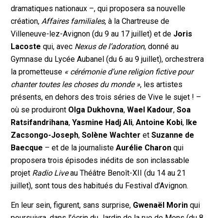
dramatiques nationaux –, qui proposera sa nouvelle
création,
Affaires familiales
, à la Chartreuse de
Villeneuve-lez-Avignon (du 9 au 17 juillet) et de
Joris
Lacoste
qui, avec
Nexus de l’adoration
, donné au
Gymnase du Lycée Aubanel (du 6 au 9 juillet), orchestrera
la prometteuse
« cérémonie d’une religion fictive pour
chanter toutes les choses du monde »
, les artistes
présents, en dehors des trois séries de Vive le sujet ! –
où se produiront
Olga Dukhovna
,
Wael Kadour
,
Soa
Ratsifandrihana
,
Yasmine Hadj Ali
,
Antoine Kobi
,
Ike
Zacsongo-Joseph
,
Solène Wachter
et
Suzanne de
Baecque
– et de la journaliste
Aurélie Charon
qui
proposera trois épisodes inédits de son inclassable
projet
Radio Live
au Théâtre Benoît-XII (du 14 au 21
juillet), sont tous des habitués du Festival d’Avignon.
En leur sein, figurent, sans surprise,
Gwenaël Morin
qui
poursuivra,
dans l’écrin du Jardin de la rue de Mons
(du 8