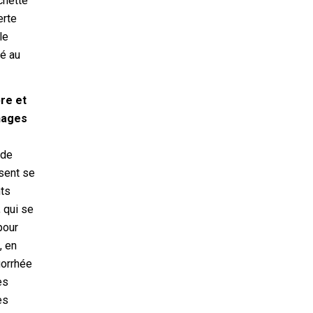
chette
erte
le
sé au
pre et
nnages
 de
ssent se
nts
, qui se
pour
, en
gorrhée
es
es