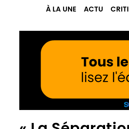
À LA UNE
ACTU
CRIT
« La Séparatio