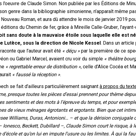
s l’oeuvre de Claude Simon. Non publiée par les Éditions de Minu
n son genre dans la bibliographie simonienne, n’apparaît même p
 Nouveau Roman, et aura dû attendre le mois de janvier 2019 pour
x éditions du Chemin de fer, grâce à Mireille Calle-Gruber
,
l’ayant-
oit sans doute à la mauvaise étoile sous laquelle elle est né
 Lutèce, sous la direction de Nicole Kessel
. Dans un article
 raconte que l’auteur avait été
« déçu »
par la première de ce spe
éon ou Gabriel Marcel, avaient cru voir du simple
« théâtre bour
une
« regrettable erreur de distribution »
, celle d’Alice Cocéa et M
aurait
« faussé la réception »
.
ch se fait d’ailleurs particulièrement saignant
à propos du texte
e, presque toutes les pièces d’essai prennent pour thème depu
s sentiments et des mots à l’épreuve du temps, et pour exempl
nes de vieux ménages égrotants et ergotants. Bien que cet inti
see Williams, Duras, Antonioni… – et que la dérision conjugale 
Ionesco, Beckett, Dubillard –, Claude Simon court le risque, à l
e d’école et qu’on lui en impute l’usure ou les limites. À qui la fau