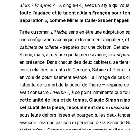
alors ? Et après ?… »
, cingle-t-il, avec un style qui v
toute l’audace et le talent d’Alain Françon pour te
Séparation
»
, comme Mireille Calle-Gruber l’appe
Tirée du roman
L’Herbe
, sans en être une adaptation
st
une configuration scénique extrêmement singulière, et
cabinets de toilette »
séparés par une cloison. Cet axe de
Simon, mais, à mesure que la pièce avance, la
« sépara
en présence. Dans chacun des deux cabinets, se tient u
cour, celui des parents de Georges, Sabine et Pierre. 
en voie de pourrissement avancé – à l’image de ces cin
l’attente de la mort de la soeur de Pierre – inspirée de
avait consacré
L’Herbe
–, à ce point imminente que tout
cette unité de lieu et de temps, Claude Simon n’i
sel subtil de la pièce, l’écoulement des
« ruisseaux
sous leurs dehors lisses et bourgeois, les deux tand
avancée : marqué par son expérience de la Seconde Gue