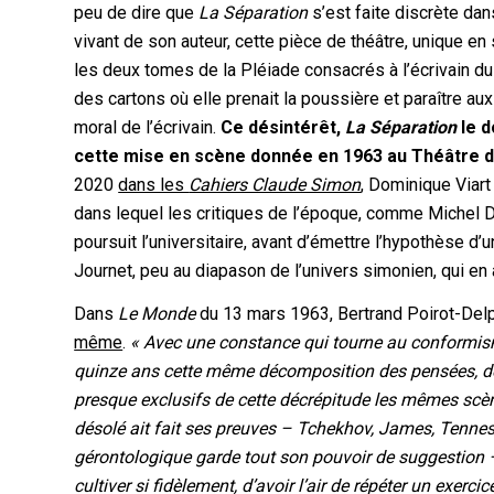
peu de dire que
La Séparation
s’est faite discrète dan
vivant de son auteur, cette pièce de théâtre, unique e
les deux tomes de la Pléiade consacrés à l’écrivain du
des cartons où elle prenait la poussière et paraître au
moral de l’écrivain.
Ce désintérêt,
La Séparation
le d
cette mise en scène donnée en 1963 au Théâtre de
2020
dans les
Cahiers Claude Simon
, Dominique Viart
dans lequel les critiques de l’époque, comme Michel D
poursuit l’universitaire, avant d’émettre l’hypothèse d’
Journet, peu au diapason de l’univers simonien, qui en 
Dans
Le Monde
du 13 mars 1963, Bertrand Poirot-Delpe
même
.
« Avec une constance qui tourne au conformism
quinze ans cette même décomposition des pensées, de
presque exclusifs de cette décrépitude les mêmes scè
désolé ait fait ses preuves – Tchekhov, James, Tennes
gérontologique garde tout son pouvoir de suggestion – 
cultiver si fidèlement, d’avoir l’air de répéter un exercic