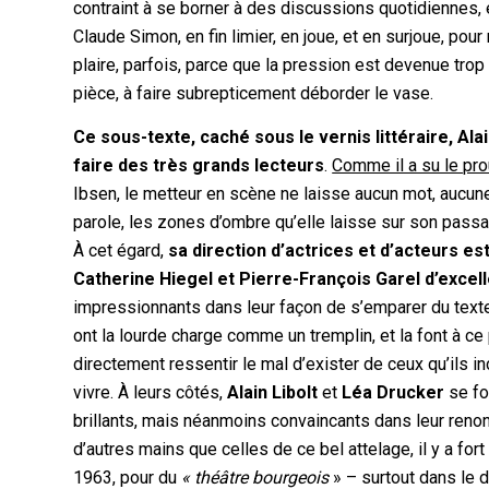
contraint à se borner à des discussions quotidiennes, et
Claude Simon, en fin limier, en joue, et en surjoue, po
plaire, parfois, parce que la pression est devenue trop
pièce, à faire subrepticement déborder le vase.
Ce sous-texte, caché sous le vernis littéraire, Al
faire des très grands lecteurs
.
Comme il a su le pro
Ibsen, le metteur en scène ne laisse aucun mot, aucun
parole, les zones d’ombre qu’elle laisse sur son passag
À cet égard,
sa direction d’actrices et d’acteurs es
Catherine Hiegel et Pierre-François Garel d’excel
impressionnants dans leur façon de s’emparer du texte,
ont la lourde charge comme un tremplin, et la font à ce
directement ressentir le mal d’exister de ceux qu’ils i
vivre. À leurs côtés,
Alain Libolt
et
Léa Drucker
se fo
brillants, mais néanmoins convaincants dans leur reno
d’autres mains que celles de ce bel attelage, il y a fort
1963, pour du
« théâtre bourgeois
» – surtout dans le 