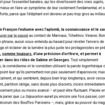
 pour l’essentiel banales, qui les divertissent des vrais sujets, 
ur mieux en faire un symptôme de leur isolement fondamental, et 
 forte, parce que l’éléphant est devenu un peu trop gros au milieu
ain Françon l’exhume avec l’aplomb, la connaissance et le sa
uver par le passé
au contact de Marivaux, Tchekhov, Vinaver, Bo
e phrase, aucun sous-entendu au hasard pour révéler l’envers de 
e et éclairer de la lumière la plus juste les protagonistes en pr
t,
comme toujours
, d’une précision d’orfèvre, et permet à
ler dans les rôles de Sabine et Georges
. Tout simplement
 la comédienne et le comédien utilisent la parole logorrhéique d
 point leur qu’ils permettent non pas seulement d’apercevoir, mai
ncarnent, et qui semblent, depuis bien trop longtemps, avoir cess
nt, partition oblige, sans doute plus discrets, moins immédiatem
ncement plus ou moins avancé – et peut-être fluctuant. Placée en
 à parier que
La Séparation
aurait pu encore une fois passer, c
décorum des Bouffes Parisiens –, mais, grâce au pouvoir du mag