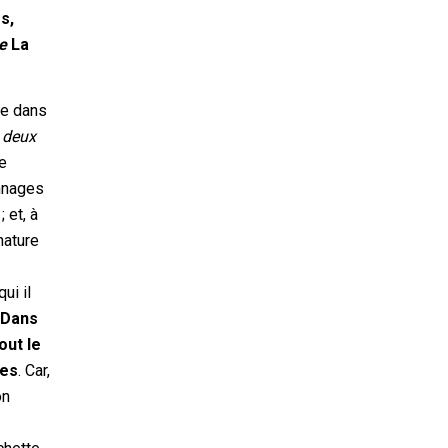
rs,
de
La
ce dans
 deux
de
onnages
 et, à
nature
ui il
.
Dans
out le
ges
. Car,
on