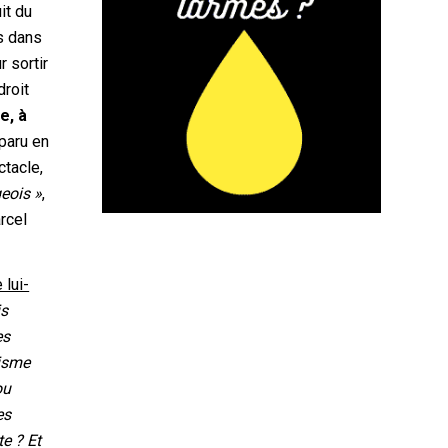
it du
as dans
 sortir
droit
e, à
 paru en
ctacle,
geois »
,
arcel
 lui-
is
es
misme
ou
es
te ? Et