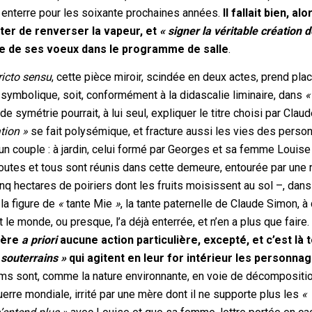
ous enterre pour les soixante prochaines années.
Il fallait bien, alo
nter de renverser la vapeur, et
« signer la véritable création 
lle de ses voeux dans le programme de salle
.
ricto sensu
, cette pièce miroir, scindée en deux actes, prend pla
 symbolique, soit, conformément à la didascalie liminaire, dans
«
 symétrie pourrait, à lui seul, expliquer le titre choisi par Clau
tion »
se fait polysémique, et fracture aussi les vies des pers
n couple : à jardin, celui formé par Georges et sa femme Louise ;
Toutes et tous sont réunis dans cette demeure, entourée par une 
q hectares de poiriers dont les fruits moisissent au sol –, dans
 la figure de
«
tante Mie
»
, la tante paternelle de Claude Simon, à q
 le monde, ou presque, l’a déjà enterrée, et n’en a plus que faire
nsère
a priori
aucune action particulière, excepté, et c’est là t
 souterrains »
qui agitent en leur for intérieur les personna
ems sont, comme la nature environnante, en voie de décompositi
rre mondiale, irrité par une mère dont il ne supporte plus les
«