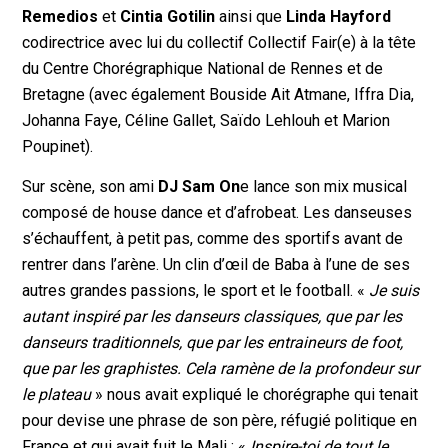
Remedios
et
Cintia Gotilin
ainsi que
Linda Hayford
codirectrice avec lui du collectif Collectif Fair(e) à la tête
du Centre Chorégraphique National de Rennes et de
Bretagne (avec également Bouside Ait Atmane, Iffra Dia,
Johanna Faye, Céline Gallet, Saïdo Lehlouh et Marion
Poupinet).
Sur scène, son ami
DJ Sam On
e lance son mix musical
composé de house dance et d’afrobeat. Les danseuses
s’échauffent, à petit pas, comme des sportifs avant de
rentrer dans l’arène. Un clin d’œil de Baba à l’une de ses
autres grandes passions, le sport et le football. «
Je suis
autant inspiré par les danseurs classiques, que par les
danseurs traditionnels, que par les entraineurs de foot,
que par les graphistes. Cela ramène de la profondeur sur
le plateau
» nous avait expliqué le chorégraphe qui tenait
pour devise une phrase de son père, réfugié politique en
France et qui avait fuit le Mali : «
Inspire-toi de tout le