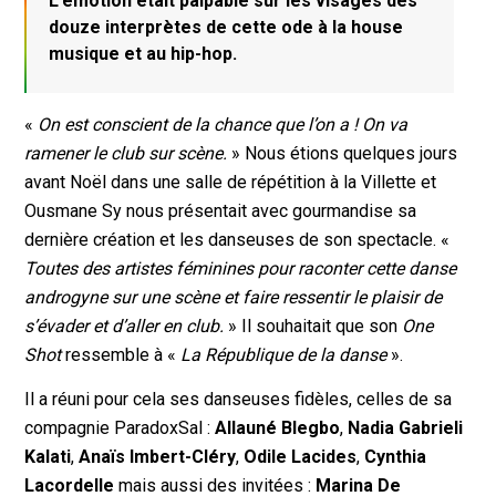
L’émotion était palpable sur les visages des
douze interprètes de cette ode à la house
musique et au hip-hop.
«
On est conscient de la chance que l’on a ! On va
ramener le club sur scène.
» Nous étions quelques jours
avant Noël dans une salle de répétition à la Villette et
Ousmane Sy nous présentait avec gourmandise sa
dernière création et les danseuses de son spectacle. «
Toutes des artistes féminines pour raconter cette danse
androgyne sur une scène
et faire ressentir le plaisir de
s’évader et d’aller en club.
» Il souhaitait que son
One
Shot
ressemble à «
La République de la danse
».
Il a réuni pour cela ses danseuses fidèles, celles de sa
compagnie ParadoxSal :
Allauné Blegbo
,
Nadia Gabrieli
Kalati
,
Anaïs Imbert-Cléry
,
Odile Lacides
,
Cynthia
Lacordelle
mais aussi des invitées :
Marina De