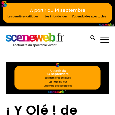
¡ Y Olé ! de