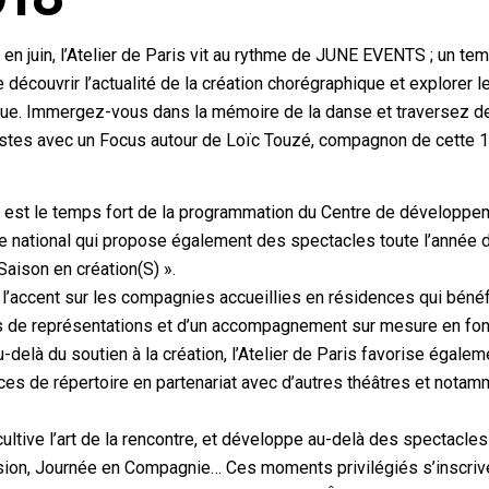
en juin, l’Atelier de Paris vit au rythme de JUNE EVENTS ; un tem
 découvrir l’actualité de la création chorégraphique et explorer l
ue. Immergez-vous dans la mémoire de la danse et traversez d
tistes avec un Focus autour de Loïc Touzé, compagnon de cette 
st le temps fort de la programmation du Centre de développe
e national qui propose également des spectacles toute l’année 
Saison en création(S) ».
l’accent sur les compagnies accueillies en résidences qui bénéf
es de représentations et d’un accompagnement sur mesure en fon
-delà du soutien à la création, l’Atelier de Paris favorise égalem
ces de répertoire en partenariat avec d’autres théâtres et nota
 cultive l’art de la rencontre, et développe au-delà des spectacle
sion, Journée en Compagnie… Ces moments privilégiés s’inscriv