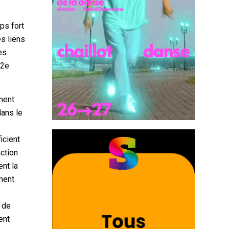
ps fort
es liens
es
12e
ment
dans le
icient
ction
ent la
mment
s de
ent