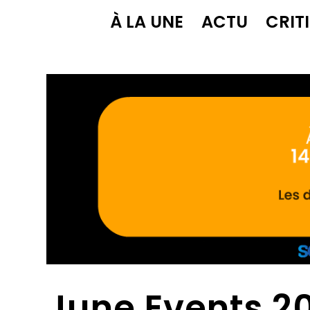
À LA UNE
ACTU
CRIT
June Events 2