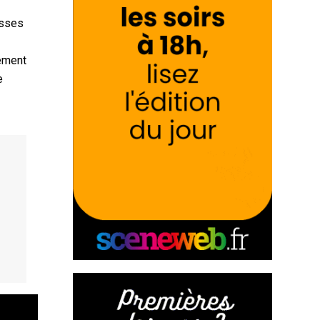
asses
pement
e