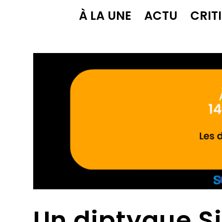
À LA UNE
ACTU
CRIT
Un diptyque S