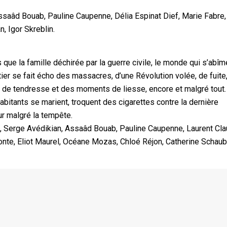
Assaâd Bouab, Pauline Caupenne, Délia Espinat Dief, Marie Fabre,
, Igor Skreblin.
s que la famille déchirée par la guerre civile, le monde qui s’abîme
ier se fait écho des massacres, d’une Révolution volée, de fuite,
 de tendresse et des moments de liesse, encore et malgré tout
bitants se marient, troquent des cigarettes contre la dernière
ur malgré la tempête.
e, Serge Avédikian, Assaâd Bouab, Pauline Caupenne, Laurent Cla
econte, Eliot Maurel, Océane Mozas, Chloé Réjon, Catherine Schaub