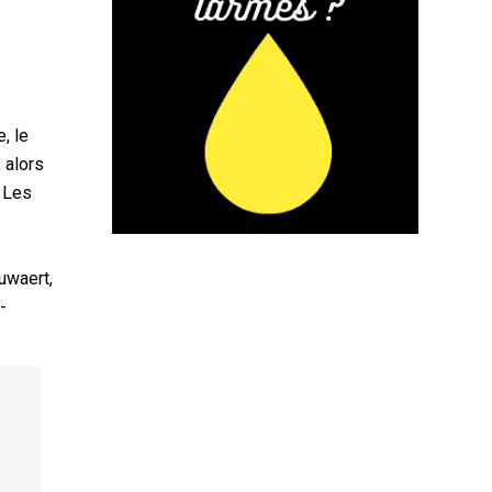
, le
 alors
. Les
uwaert,
-