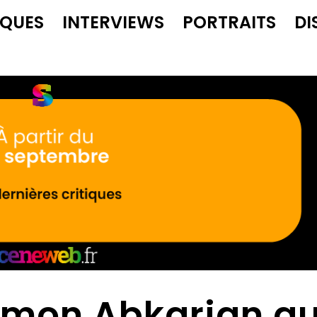
IQUES
INTERVIEWS
PORTRAITS
DI
imon Abkarian a