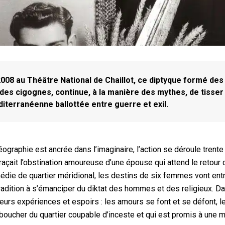
08 au Théâtre National de Chaillot, ce diptyque formé des
 des cigognes, continue, à la manière des mythes, de tisser 
terranéenne ballottée entre guerre et exil.
graphie est ancrée dans l’imaginaire, l’action se déroule trente
raçait l’obstination amoureuse d’une épouse qui attend le retour
médie de quartier méridional, les destins de six femmes vont ent
 tradition à s’émanciper du diktat des hommes et des religieux. D
 leurs expériences et espoirs : les amours se font et se défont, l
 boucher du quartier coupable d’inceste et qui est promis à une m