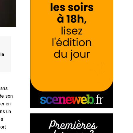
la
 ans
 de son
rer en
ans un
es
ort