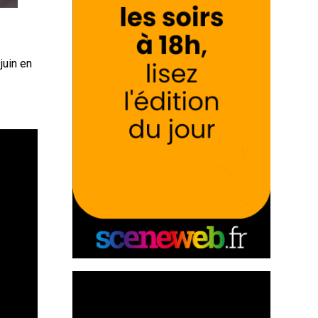
t
juin en