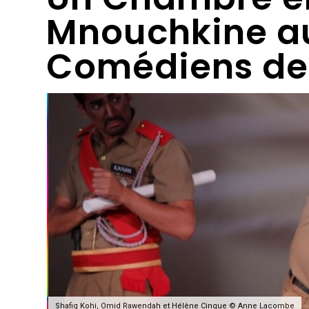
Mnouchkine a
Comédiens de 
Shafiq Kohi, Omid Rawendah et Hélène Cinque © Anne Lacombe