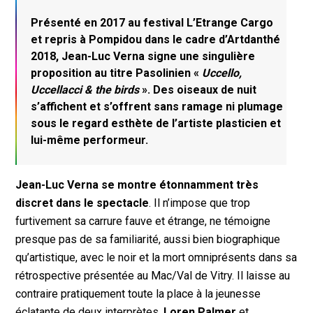
Présenté en 2017 au festival L’Etrange Cargo
et repris à Pompidou dans le cadre d’Artdanthé
2018, Jean-Luc Verna signe une singulière
proposition au titre Pasolinien «
Uccello,
Uccellacci & the birds
». Des oiseaux de nuit
s’affichent et s’offrent sans ramage ni plumage
sous le regard esthète de l’artiste plasticien et
lui-même performeur.
Jean-Luc Verna se montre étonnamment très
discret dans le spectacle
. Il n’impose que trop
furtivement sa carrure fauve et étrange, ne témoigne
presque pas de sa familiarité, aussi bien biographique
qu’artistique, avec le noir et la mort omniprésents dans sa
rétrospective présentée au Mac/Val de Vitry. Il laisse au
contraire pratiquement toute la place à la jeunesse
éclatante de deux interprètes,
Loren Palmer
et