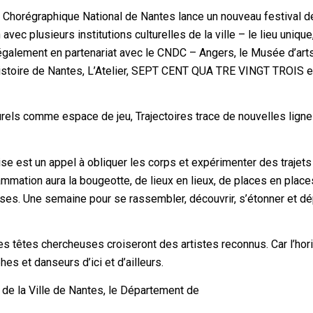
e Chorégraphique National de Nantes lance un nouveau festival 
vec plusieurs institutions culturelles de la ville – le lieu unique,
également en partenariat avec le CNDC – Angers, le Musée d’art
istoire de Nantes, L’Atelier, SEPT CENT QUA TRE VINGT TROIS e
urels comme espace de jeu, Trajectoires trace de nouvelles lign
e est un appel à obliquer les corps et expérimenter des trajets
ammation aura la bougeotte, de lieux en lieux, de places en place
es. Une semaine pour se rassembler, découvrir, s’étonner et dé
s têtes chercheuses croiseront des artistes reconnus. Car l’hor
es et danseurs d’ici et d’ailleurs.
 de la Ville de Nantes, le Département de