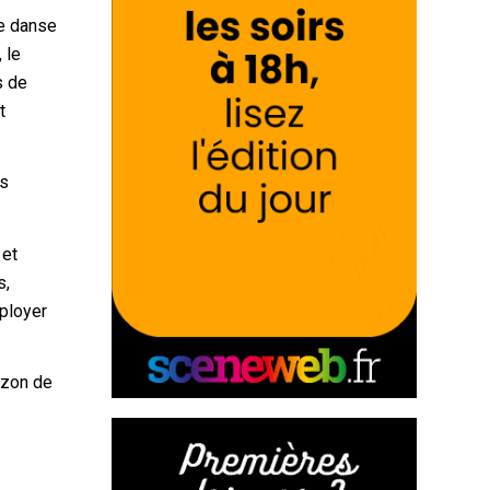
de danse
 le
s de
t
es
 et
s,
ployer
izon de