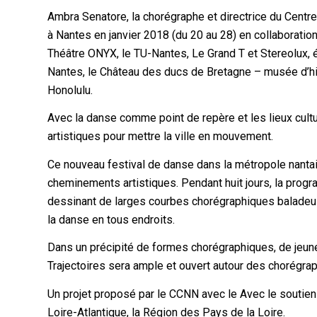
Ambra Senatore, la chorégraphe et directrice du Centr
à Nantes en janvier 2018 (du 20 au 28) en collaboration a
Théâtre ONYX, le TU-Nantes, Le Grand T et Stereolux, 
Nantes, le Château des ducs de Bretagne – musée d’h
Honolulu.
Avec la danse comme point de repère et les lieux cult
artistiques pour mettre la ville en mouvement.
Ce nouveau festival de danse dans la métropole nantais
cheminements artistiques. Pendant huit jours, la progr
dessinant de larges courbes chorégraphiques baladeus
la danse en tous endroits.
Dans un précipité de formes chorégraphiques, de jeune
Trajectoires sera ample et ouvert autour des chorégraph
Un projet proposé par le CCNN avec le Avec le soutien
Loire-Atlantique, la Région des Pays de la Loire.