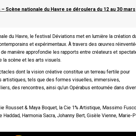
an – Scène nationale du Havre se déroulera du 12 au 30 mars
le du Havre, le festival Déviations met en lumière la création d
ontemporains et expérimentaux. À travers des œuvres réinvent
 de manière approfondie les rapports entre créateurs et spectat
e la scène et les arts visuels.
ctacles dont la vision créative constitue un terreau fertile pour
es artistiques, tels que des formes visuelles, immersives,
iers, des rencontres, ainsi qu’un Opérabus entournée dans dive
Emilie Rousset & Maya Boquet, la Cie 1% Artistique, Massimo Fusco
ane Haddad, Harmonia Sacra, Johanny Bert, Gisèle Vienne, Marie-P