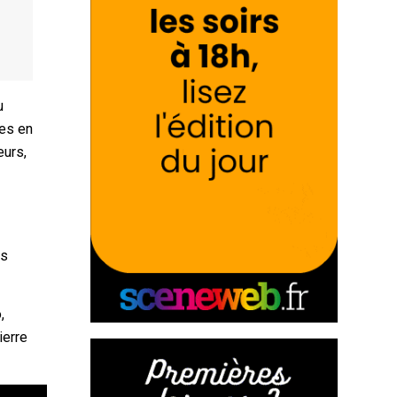
u
ées en
eurs,
rs
,
ierre