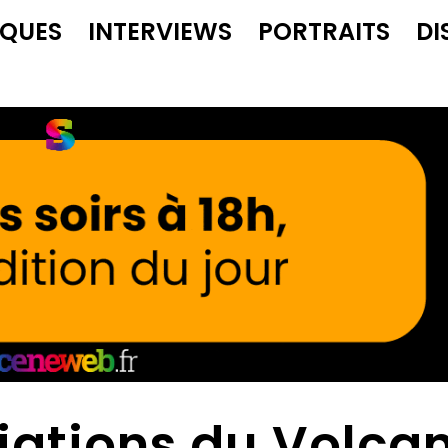
IQUES
INTERVIEWS
PORTRAITS
DI
viations du Volca