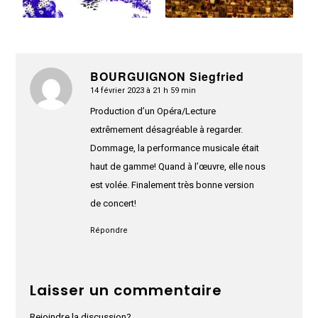
BOURGUIGNON Siegfried
14 février 2023 à 21 h 59 min
dit
:
Production d’un Opéra/Lecture
extrêmement désagréable à regarder.
Dommage, la performance musicale était
haut de gamme! Quand à l’œuvre, elle nous
est volée. Finalement très bonne version
de concert!
Répondre
Laisser un commentaire
Rejoindre la discussion?