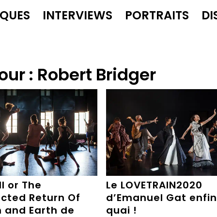
IQUES
INTERVIEWS
PORTRAITS
DI
our :
Robert Bridger
II or The
Le LOVETRAIN2020
cted Return Of
d’Emanuel Gat enfin
 and Earth de
quai !