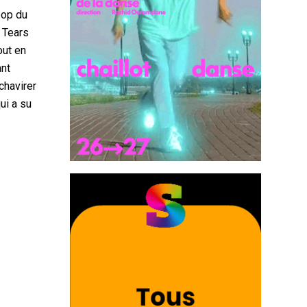
pop du
 Tears
out en
ant
chavirer
ui a su