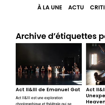
À LA UNE
ACTU
CRIT
Archive d’étiquettes p
Act II&III de Emanuel Gat
Act II&I
Unexpe
Act II&III est une exploration
Heaven
chorégraphique et théâtrale qui se