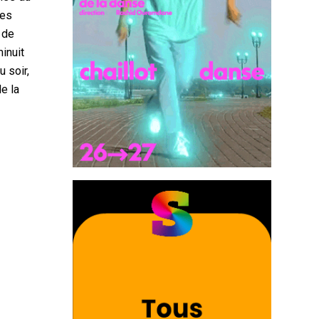
res
 de
inuit
u soir,
de la