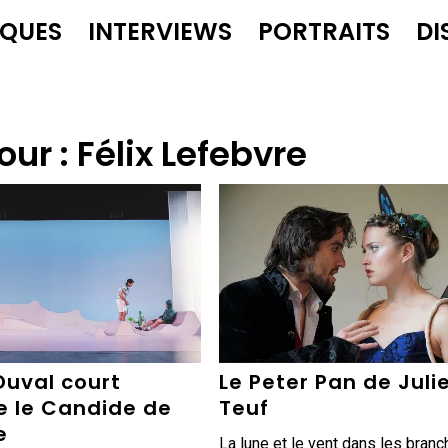
IQUES
INTERVIEWS
PORTRAITS
DI
our :
Félix Lefebvre
Duval court
Le Peter Pan de Juli
e le Candide de
Teuf
e
La lune et le vent dans les bran