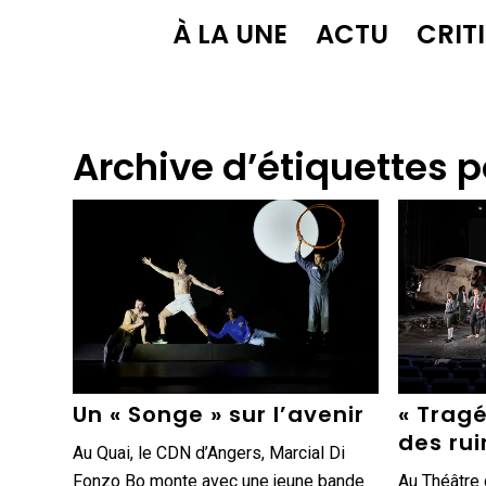
À LA UNE
ACTU
CRIT
Archive d’étiquettes p
Un « Songe » sur l’avenir
« Tragéd
des ru
Au Quai, le CDN d’Angers, Marcial Di
Fonzo Bo monte avec une jeune bande
Au Théâtre 