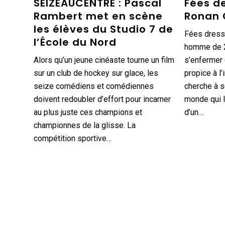
SEIZEAUCENTRE : Pascal
Fées d
Rambert met en scène
Ronan
les élèves du Studio 7 de
Fées dresse
l’École du Nord
homme de 2
Alors qu’un jeune cinéaste tourne un film
s’enfermer 
sur un club de hockey sur glace, les
propice à l’i
seize comédiens et comédiennes
cherche à 
doivent redoubler d’effort pour incarner
monde qui l
au plus juste ces champions et
d’un…
championnes de la glisse. La
compétition sportive…