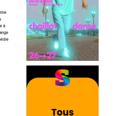
onne
u
e à
lange
médie