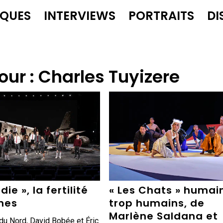
IQUES
INTERVIEWS
PORTRAITS
DI
our :
Charles Tuyizere
ie », la fertilité
« Les Chats » humai
ines
trop humains, de
Marlène Saldana et
du Nord, David Bobée et Éric