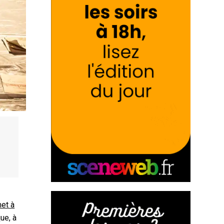
s
et à
que, à