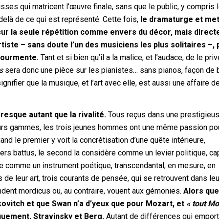
isses qui matricent l’œuvre finale, sans que le public, y compris 
delà de ce qui est représenté. Cette fois,
le dramaturge et me
s sur la seule répétition comme envers du décor, mais direc
rtiste – sans doute l’un des musiciens les plus solitaires –,
 tourmente.
Tant et si bien qu’il a la malice, et l’audace, de le pri
s
sera donc une pièce sur les pianistes… sans pianos, façon de 
nifier que la musique, et l’art avec elle, est aussi une affaire d
resque autant que la rivalité.
Tous reçus dans une prestigieu
, leurs gammes, les trois jeunes hommes ont une même passion pou
nd le premier y voit la concrétisation d’une quête intérieure,
ers battus, le second la considère comme un levier politique, c
ème comme un instrument poétique, transcendantal, en mesure, en
s de leur art, trois courants de pensée, qui se retrouvent dans le
endent mordicus ou, au contraire, vouent aux gémonies.
Alors que
kovitch et que Swan n’a d’yeux que pour Mozart, et
« tout Mo
iquement, Stravinsky et Berg.
Autant de différences qui emport