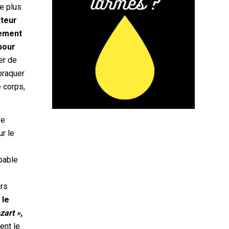
le plus
tteur
tement
 pour
ver de
braquer
e corps,
se
r le
apable
urs
 le
zart »
,
ent le