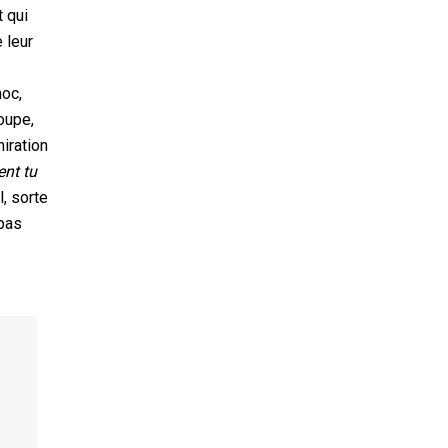
t qui
 leur
hoc,
oupe,
miration
ent tu
l, sorte
 pas