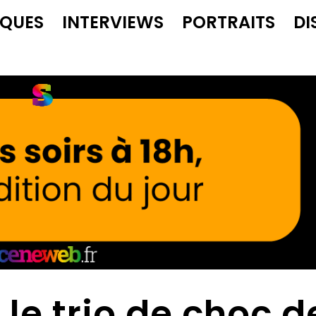
IQUES
INTERVIEWS
PORTRAITS
DI
, le trio de choc d