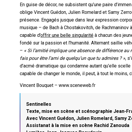
En guise de décor, ne subsistent qu’une paire d’immense
oblige Vincent Guédon, Julien Romelard et Samy Zerrouk
présence. Engagés jusque dans leur expression corporel
musique – de Bach à Chostakovitch, de Rachmaninov à Li
capable d’
offrir une belle singularité
à chacun des jeune
fondé sur la passion et l’humanité. Alternant saillie v
–
« Si l’amitié implique une absence de différence au 
fais pour être l’ami de quelqu’un que tu admires ? »
, s
d’acmé dramatique qui condamne autant qu’elle scelle leur
capable de changer le monde, il peut, à tout le moins,
Vincent Bouquet – www.sceneweb.fr
Sentinelles
Texte, mise en scène et scénographie Jean-Fr
Avec Vincent Guédon, Julien Romelard, Samy Z
Assistanat à la mise en scène Rachid Zanouda