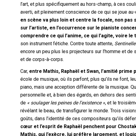
l’art, et plus spécifiquement au hors-champ, à ces coul
averti, ait pleinement conscience de ce qui se joue au-
en scène va plus loin et centre la focale, non pa
sur l’artiste, en l’occurrence sur le pianiste conce
comprendre ce qui l’anime, ce qui l’agite, voire le
son instrument fétiche. Contre toute attente,
Sentinelle
encore un peu plus les projecteurs sur l’homme et de sig
et de corps-à-corps.
Car,
entre Mathis, Raphaël et Swan, l’amitié prime p
école de musique, où ils parfont, plus qu’ils ne font
piano, mais une acception différente de la musique. Qua
personnelle et, à bien des égards, en dehors des senti
de
« soulager les peines de l’existence »
, et le troisi
révélant le beau, de transfigurer le monde. Trois vision
goûts, dans l’identité de ces compositeurs qu’ils déf
cœur et l’esprit de Raphaël penchent pour Chosta
Mathis, qui l’exècre, lui préfère largement, et log