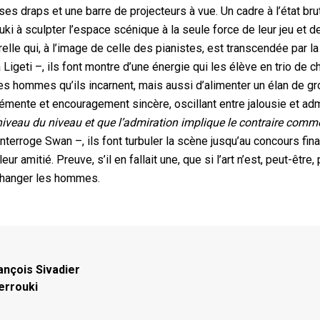
s draps et une barre de projecteurs à vue. Un cadre à l’état bru
i à sculpter l’espace scénique à la seule force de leur jeu et de
le qui, à l’image de celle des pianistes, est transcendée par la
geti –, ils font montre d’une énergie qui les élève en trio de c
s hommes qu’ils incarnent, mais aussi d’alimenter un élan de gr
éhémente et encouragement sincère, oscillant entre jalousie et ad
niveau du niveau et que l’admiration implique le contraire comm
’interroge Swan –, ils font turbuler la scène jusqu’au concours fina
 amitié. Preuve, s’il en fallait une, que si l’art n’est, peut-être,
 changer les hommes.
ançois Sivadier
errouki