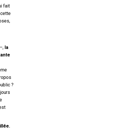
 fait
 cette
uoses,
 –,
la
tante
même
propos
ublic ?
ujours
le
est
llée.