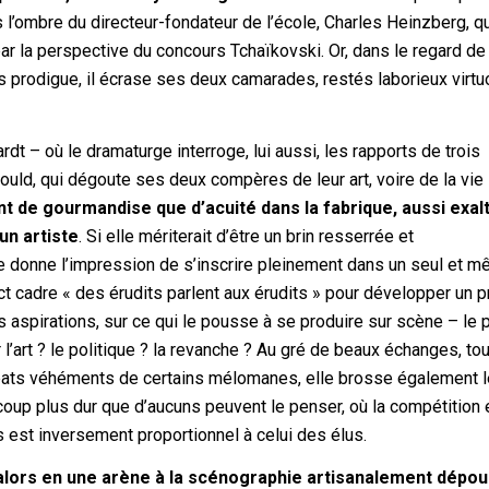
 l’ombre du directeur-fondateur de l’école, Charles Heinzberg, qui
par la perspective du concours Tchaïkovski. Or, dans le regard de
ils prodigue, il écrase ses deux camarades, restés laborieux virt
t – où le dramaturge interroge, lui aussi, les rapports de trois
Gould, qui dégoute ses deux compères de leur art, voire de la vie
t de gourmandise que d’acuité dans la fabrique, aussi exal
un artiste
. Si elle mériterait d’être un brin resserrée et
 donne l’impression de s’inscrire pleinement dans un seul et 
ct cadre « des érudits parlent aux érudits » pour développer un 
s aspirations, sur ce qui le pousse à se produire sur scène – le p
r l’art ? le politique ? la revanche ? Au gré de beaux échanges, to
débats véhéments de certains mélomanes, elle brosse également 
coup plus dur que d’aucuns peuvent le penser, où la compétition 
s est inversement proportionnel à celui des élus.
alors en une arène à la scénographie artisanalement dépoui