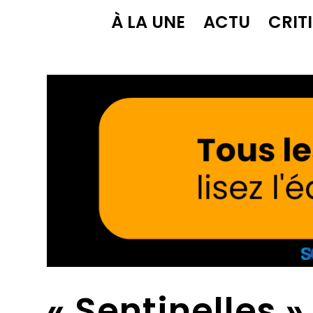
À LA UNE
ACTU
CRIT
« Sentinelles »