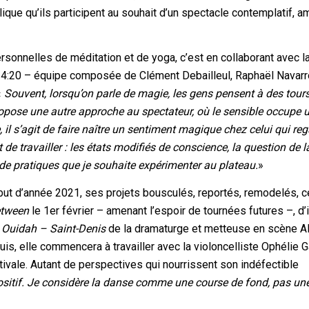
ique qu’ils participent au souhait d’un spectacle contemplatif, 
ersonnelles de méditation et de yoga, c’est en collaborant avec l
 14:20 – équipe composée de Clément Debailleul, Raphaël Navarr
«
Souvent, lorsqu’on parle de magie, les gens pensent à des tour
opose une autre approche au spectateur, où le sensible occupe 
il s’agit de faire naître un sentiment magique chez celui qui reg
t de travailler : les états modifiés de conscience, la question de l
e pratiques que je souhaite expérimenter au plateau.
»
but d’année 2021, ses projets bousculés, reportés, remodelés, c
etween
le 1er février – amenant l’espoir de tournées futures –, d’i
 Ouidah – Saint-Denis
de la dramaturge et metteuse en scène A
uis, elle commencera à travailler avec la violoncelliste Ophélie Ga
ivale. Autant de perspectives qui nourrissent son indéfectible
sitif. Je considère la danse comme une course de fond, pas un