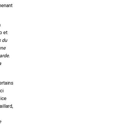
amenant
a
o et
s du
une
arde.
a
ertains
ci
lice
illard,
e