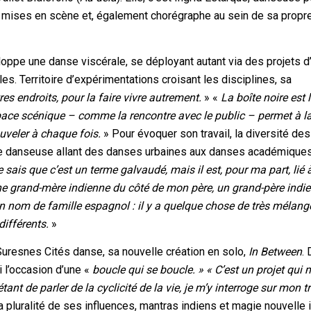
es mises en scène et, également chorégraphe au sein de sa propr
oppe une danse viscérale, se déployant autant via des projets d
s. Territoire d’expérimentations croisant les disciplines, sa
es endroits, pour la faire vivre autrement.
» «
La boîte noire est 
space scénique – comme la rencontre avec le public – permet à l
uveler à chaque fois.
» Pour évoquer son travail, la diversité des
e danseuse allant des danses urbaines aux danses académiques
 sais que c’est un terme galvaudé, mais il est, pour ma part, lié
une grand-mère indienne du côté de mon père, un grand-père indi
 un nom de famille espagnol : il y a quelque chose de très mélan
différents.
»
l Suresnes Cités danse, sa nouvelle création en solo,
In Between
. 
 l’occasion d’une «
boucle qui se boucle. » « C’est un projet qui 
étant de parler de la cyclicité de la vie, je m’y interroge sur mon tr
la pluralité de ses influences, mantras indiens et magie nouvelle i