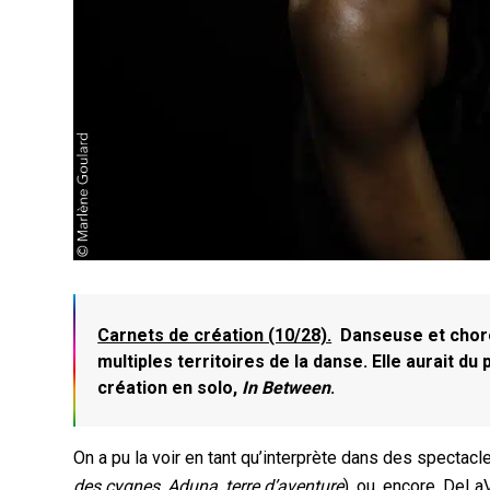
Carnets de création (10/28).
Danseuse et choré
multiples territoires de la danse. Elle aurait d
création en solo,
In Between
.
On a pu la voir en tant qu’interprète dans des spectac
des cygnes, Aduna, terre d’aventure
), ou, encore, DeLa