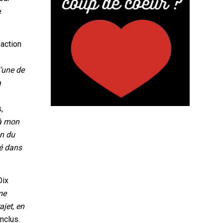
e
’action
l’une de
a
,
 à mon
en du
gé dans
Dix
me
ajet, en
nclus.