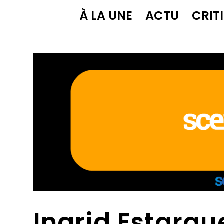
À LA UNE
ACTU
CRIT
Ingrid Estarqu