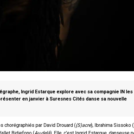
graphe, Ingrid Estarque explore avec sa compagnie IN les
u présenter en janvier à Suresnes Cités danse sa nouvelle
les chorégraphiés par David Drouard (
(S)acre
), Ibrahima Sissoko (
Vallet Bidiefono (
Au-delà
). Elle, c’est Ingrid Estarque, danseuse 