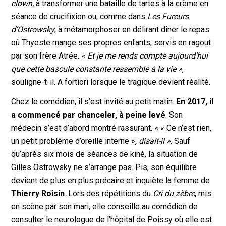
clown
,
à transformer une bataille de tartes à la crème en
séance de crucifixion ou,
comme dans
Les Fureurs
d’Ostrowsky
, à métamorphoser en délirant dîner le repas
où Thyeste mange ses propres enfants, servis en ragout
par son frère Atrée.
« Et je me rends compte aujourd’hui
que cette bascule constante ressemble à la vie »
,
souligne-t-il. A fortiori lorsque le tragique devient réalité.
Chez le comédien, il s’est invité au petit matin.
En 2017, il
a commencé par chanceler, à peine levé
. Son
médecin s’est d’abord montré rassurant.
«
« Ce n’est rien,
un petit problème d’oreille interne »
, disait-il »
. Sauf
qu’après six mois de séances de kiné, la situation de
Gilles Ostrowsky ne s’arrange pas. Pis, son équilibre
devient de plus en plus précaire et inquiète la femme de
Thierry Roisin
. Lors des répétitions du
Cri du zèbre
,
mis
en scène par son mari
, elle conseille au comédien de
consulter le neurologue de l’hôpital de Poissy où elle est