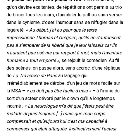
qu’on devine exaltantes, de répétitions ont permis au trio
de briser tous les murs, d’annihiler le pathos sans verser
dans le cynisme, d’oser l’humour sans se réfugier dans la
légèreté.
«
Au début, j’ai eu peur que le texte
impressionne Thomas et Grégoire, qu’ils ne s’autorisent
pas à s’emparer de la liberté que je leur laissais car ils
n’auraient pas osé rire par rapport à moi, mais l’aventure
humaine a tout emporté »
, se réjouit le comédien. Au fil
des scènes, on passe alors, sans accroc, d’une réplique
de
La Traversée de Paris
au langage qui
irrémédiablement se dérobe, d’un jeu de mots facile sur
la MSA –
« ça doit pas être facile d’msa »
– à l’ironie du
sort d’un acteur dévoré par le clown qu’il a longtemps
incarné :
« La neurologue m’a dit que j’étais peut-être
malade depuis toujours […] mais que mon corps
compensait et qu’aujourd’hui c’est ma capacité à
compenser qui était attaquée. Instinctivement l’acteur