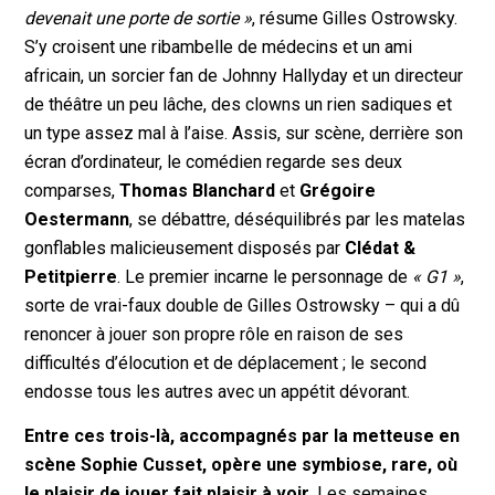
devenait une porte de sortie »
, résume Gilles Ostrowsky.
S’y croisent une ribambelle de médecins et un ami
africain, un sorcier fan de Johnny Hallyday et un directeur
de théâtre un peu lâche, des clowns un rien sadiques et
un type assez mal à l’aise. Assis, sur scène, derrière son
écran d’ordinateur, le comédien regarde ses deux
comparses,
Thomas Blanchard
et
Grégoire
Oestermann
, se débattre, déséquilibrés par les matelas
gonflables malicieusement disposés par
Clédat &
Petitpierre
. Le premier incarne le personnage de
« G1 »
,
sorte de vrai-faux double de Gilles Ostrowsky – qui a dû
renoncer à jouer son propre rôle en raison de ses
difficultés d’élocution et de déplacement ; le second
endosse tous les autres avec un appétit dévorant.
Entre ces trois-là, accompagnés par la metteuse en
scène Sophie Cusset, opère une symbiose, rare, où
le plaisir de jouer fait plaisir à voir
. Les semaines,