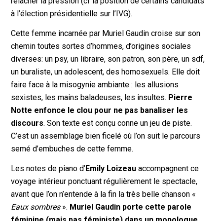
relâcher la pression (cf la position de certains candidats
à l’élection présidentielle sur l’IVG).
Cette femme incarnée par Muriel Gaudin croise sur son
chemin toutes sortes d’hommes, d’origines sociales
diverses: un psy, un libraire, son patron, son père, un sdf,
un buraliste, un adolescent, des homosexuels. Elle doit
faire face à la misogynie ambiante : les allusions
sexistes, les mains baladeuses, les insultes.
Pierre
Notte enfonce le clou pour ne pas banaliser les
discours
. Son texte est conçu conne un jeu de piste.
C’est un assemblage bien ficelé où l’on suit le parcours
semé d’embuches de cette femme.
Les notes de piano d’
Emily Loizeau
accompagnent ce
voyage intérieur ponctuant régulièrement le spectacle,
avant que l’on n’entende à la fin la très belle chanson «
Eaux sombres
».
Muriel Gaudin porte cette parole
féminine (mais pas féministe) dans un monologue