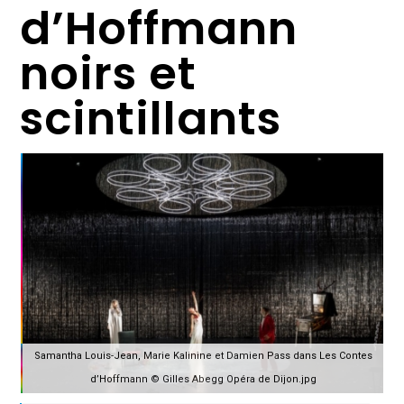
d’Hoffmann
noirs et
scintillants
Samantha Louis-Jean, Marie Kalinine et Damien Pass dans Les Contes
d’Hoffmann © Gilles Abegg Opéra de Dijon.jpg