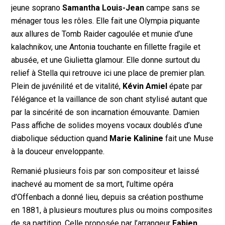
jeune soprano
Samantha Louis-Jean
campe sans se
ménager tous les rôles. Elle fait une Olympia piquante
aux allures de Tomb Raider cagoulée et munie d’une
kalachnikov, une Antonia touchante en fillette fragile et
abusée, et une Giulietta glamour. Elle donne surtout du
relief à Stella qui retrouve ici une place de premier plan.
Plein de juvénilité et de vitalité,
Kévin Amiel
épate par
l’élégance et la vaillance de son chant stylisé autant que
par la sincérité de son incarnation émouvante. Damien
Pass affiche de solides moyens vocaux doublés d’une
diabolique séduction quand
Marie Kalinine
fait une Muse
à la douceur enveloppante.
Remanié plusieurs fois par son compositeur et laissé
inachevé au moment de sa mort, l’ultime opéra
d’Offenbach a donné lieu, depuis sa création posthume
en 1881, à plusieurs moutures plus ou moins composites
de sa partition. Celle proposée par l’arrangeur
Fabien