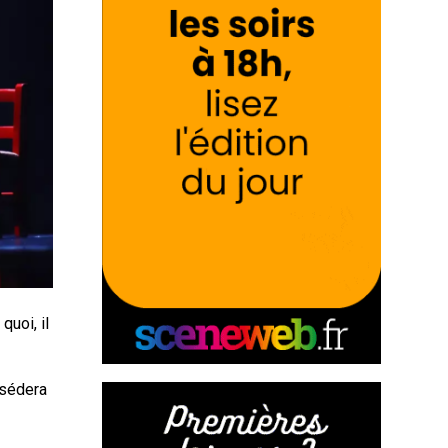
quoi, il
ssédera