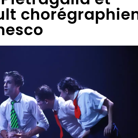
ult chorégraphie
onesco