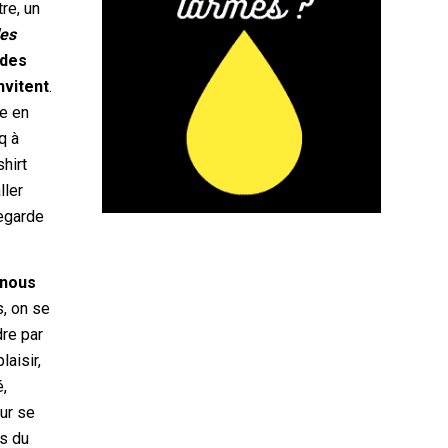
re, un
les
 des
nvitent
.
re en
q à
hirt
ller
regarde
 nous
s, on se
dre par
laisir,
é,
our se
es du