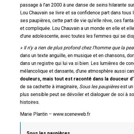
passage à l’an 2000 à une danse de seins hilarante sur d
Lou Chauvain se livre et sa confidence part dans tou
ses paupières, cette part de vie qu’elle rêve, ces fant
et compliquée. Lou Chauvain a un monde en elle et elle 
d’une adolescente, avec toutes les femmes qui se dis
« Il n’y a rien de plus profond chez l’homme que la pea
dans un texte anguille, en musique et en chansons, don
dans un registre qui lui va si bien. Les lumières de co
mélancolique et dansante, d’une atmosphère aussi ca
douleurs, mais tout est raconté dans la douceur d’u
de sa cachette à imaginaire,
Sous les paupières
est un 
plus sensible peut se dévoiler et dialoguer de soi à soi,
histoires.
Marie Plantin – www.sceneweb.fr
Sous les paupières