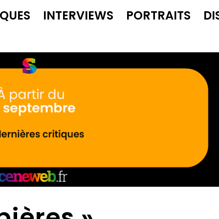
IQUES
INTERVIEWS
PORTRAITS
DI
pières »,