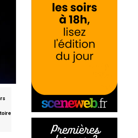
urs
toire