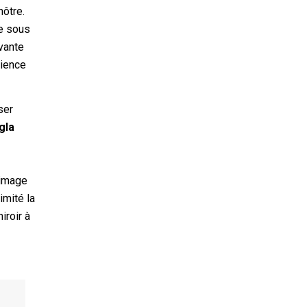
nôtre.
le sous
evante
tience
ser
gla
l’image
imité la
iroir à