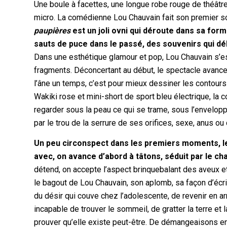
Une boule à facettes, une longue robe rouge de théâtre s
micro. La comédienne Lou Chauvain fait son premier s
paupières
est un joli ovni qui déroute dans sa for
sauts de puce dans le passé, des souvenirs qui déb
Dans une esthétique glamour et pop, Lou Chauvain s’est
fragments. Déconcertant au début, le spectacle avance
l’âne un temps, c’est pour mieux dessiner les contours 
Wakiki rose et mini-short de sport bleu électrique, la
regarder sous la peau ce qui se trame, sous l’envelopp
par le trou de la serrure de ses orifices, sexe, anus ou
Un peu circonspect dans les premiers moments, l
avec, on avance d’abord à tâtons, séduit par le ch
détend, on accepte l’aspect brinquebalant des aveux et
le bagout de Lou Chauvain, son aplomb, sa façon d’écrire
du désir qui couve chez l’adolescente, de revenir en ar
incapable de trouver le sommeil, de gratter la terre et
prouver qu’elle existe peut-être. De démangeaisons e