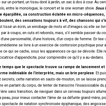
ur un portant, un tissu doré à jardin, un sac à dos à cour. Au cent
olo, entre le monologue, le concert et le one woman show.
Sous 
me éparpillée, sa construction éclatée en micro-séquences,
oulent, des sensations toujours à vif, des chansons qui s’i
 tissé un écrin, un enrobage de mots et d’images où elle se liv
 par à-coups, en cuts et rebonds, mais, s’il semble passer du co
d’une personnalité, d’une histoire, d’un corps de femme. En tee-s
 comédienne se livre à un exercice de contorsion psychique pour a
e ce qui se cache, sous les apparences ce qui se dévoile. Elle 
 cicatrice d’appendicite, pour comprendre ce qu’il y a au-dedans.
e temps que le spectacle trouve sa rampe de lancement et
arme indéniable de l’interprète, mais un brin perplexe
. Et pui
 secrets, cette narration en sauts-de-mouton, on se laisse pren
 en partant du corps, de tenter de transcrire l’insaisissable du p
rière sans transition, de naviguer dans un cerveau toujours allum
 la peau, pour mieux contacter l’âme de sa défunte grand-mère, p
n spectacle de natation synchronisée épiphanique, des angoiss