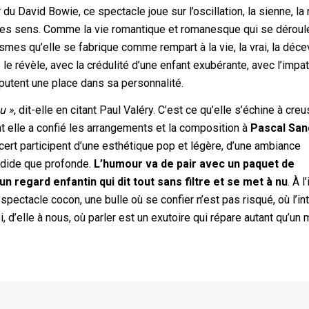
u David Bowie, ce spectacle joue sur l’oscillation, la sienne, la 
s les sens. Comme la vie romantique et romanesque qui se dérou
asmes qu’elle se fabrique comme rempart à la vie, la vrai, la déc
le révèle, avec la crédulité d’une enfant exubérante, avec l’impa
putent une place dans sa personnalité.
u »
, dit-elle en citant Paul Valéry. C’est ce qu’elle s’échine à creu
t elle a confié les arrangements et la composition à
Pascal San
ncert participent d’une esthétique pop et légère, d’une ambiance
ndide que profonde.
L’humour va de pair avec un paquet de
n regard enfantin qui dit tout sans filtre et se met à nu
. À 
spectacle cocon, une bulle où se confier n’est pas risqué, où l’int
 d’elle à nous, où parler est un exutoire qui répare autant qu’un m