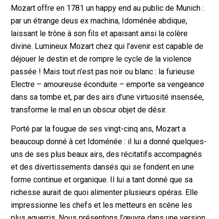
Mozart offre en 1781 un happy end au public de Munich :
par un étrange deus ex machina, Idoménée abdique,
laissant le trône à son fils et apaisant ainsi la colère
divine. Lumineux Mozart chez qui l’avenir est capable de
déjouer le destin et de rompre le cycle de la violence
passée ! Mais tout n’est pas noir ou blanc : la furieuse
Electre – amoureuse éconduite – emporte sa vengeance
dans sa tombe et, par des airs d’une virtuosité insensée,
transforme le mal en un obscur objet de désir.
Porté par la fougue de ses vingt-cinq ans, Mozart a
beaucoup donné à cet Idoménée : il lui a donné quelques-
uns de ses plus beaux airs, des récitatifs accompagnés
et des divertissements dansés qui se fondent en une
forme continue et organique. Il lui a tant donné que sa
richesse aurait de quoi alimenter plusieurs opéras. Elle
impressionne les chefs et les metteurs en scène les
plus aguerris. Nous présentons l’œuvre dans une version