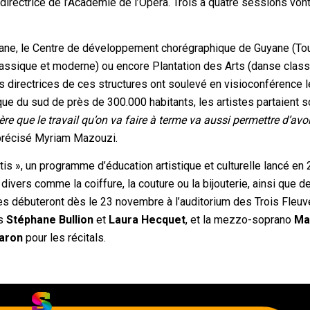
 directrice de l’Académie de l’Opéra. Trois à quatre sessions vont
yane, le Centre de développement chorégraphique de Guyane (To
lassique et moderne) ou encore Plantation des Arts (danse class
es directrices de ces structures ont soulevé en visioconférence l
e du sud de près de 300.000 habitants, les artistes partaient 
re que le travail qu’on va faire à terme va aussi permettre d’avoi
a précisé Myriam Mazouzi.
s », un programme d’éducation artistique et culturelle lancé en
divers comme la coiffure, la couture ou la bijouterie, ainsi que d
es débuteront dès le 23 novembre à l’auditorium des Trois Fleuv
es
Stéphane Bullion
et
Laura Hecquet
, et la mezzo-soprano
Ma
aron
pour les récitals.