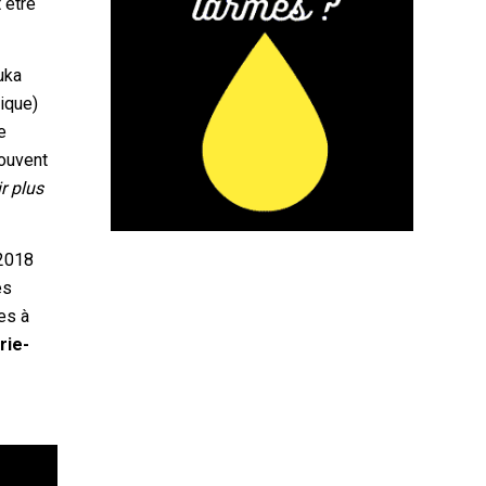
 être
uka
ique)
e
souvent
r plus
 2018
es
es à
rie-