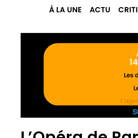
À LA UNE
ACTU
CRIT
L’Opéra de Par