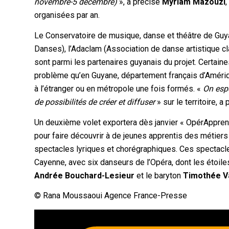
novembre-5 décembre)
», a précisé
Myriam Mazouzi
,
organisées par an.
Le Conservatoire de musique, danse et théâtre de Gu
Danses), l’Adaclam (Association de danse artistique c
sont parmi les partenaires guyanais du projet. Certain
problème qu’en Guyane, département français d’Amériqu
à l’étranger ou en métropole une fois formés. «
On espè
de possibilités de créer et diffuser
» sur le territoire, 
Un deuxième volet exportera dès janvier « OpérApprenti
pour faire découvrir à de jeunes apprentis des métiers 
spectacles lyriques et chorégraphiques. Ces spectacl
Cayenne, avec six danseurs de l’Opéra, dont les étoil
Andrée Bouchard-Lesieur
et le baryton
Timothée V
© Rana Moussaoui Agence France-Presse