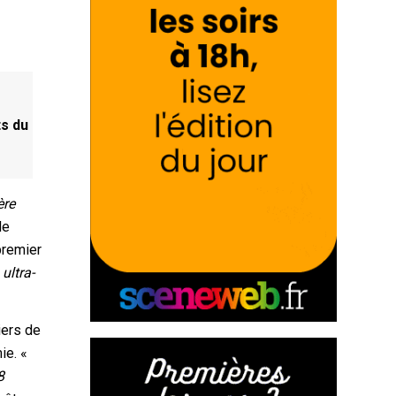
ts du
ère
de
premier
ultra-
iers de
ie. «
8