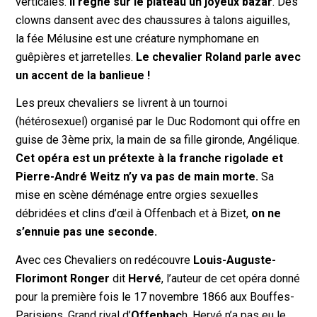
verticales.
Il règne sur le plateau un joyeux bazar
. Des
clowns dansent avec des chaussures à talons aiguilles,
la fée Mélusine est une créature nymphomane en
guêpières et jarretelles.
Le chevalier Roland parle avec
un accent de la banlieue !
Les preux chevaliers se livrent à un tournoi
(hétérosexuel) organisé par le Duc Rodomont qui offre en
guise de 3ème prix, la main de sa fille gironde, Angélique.
Cet opéra est un prétexte à la franche rigolade et
Pierre-André Weitz n’y va pas de main morte.
Sa
mise en scène déménage entre orgies sexuelles
débridées et clins d’œil à Offenbach et à Bizet,
on ne
s’ennuie pas une seconde.
Avec ces Chevaliers on redécouvre
Louis-Auguste-
Florimont Ronger
dit
Hervé
, l’auteur de cet opéra donné
pour la première fois le 17 novembre 1866 aux Bouffes-
Parisiens. Grand rival d’
Offenbac
h, Hervé n’a pas eu le