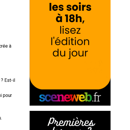
crée à
? Est-il
ui pour
s.