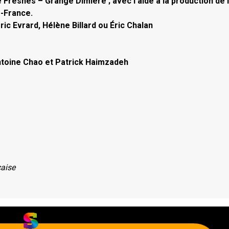
Fresnes – Grange Dimière ; avec l’aide à la production de 
e-France.
ic Evrard, Hélène Billard ou Éric Chalan
 Antoine Chao et Patrick Haimzadeh
çaise