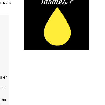
rrivent
es en
lin
ans-