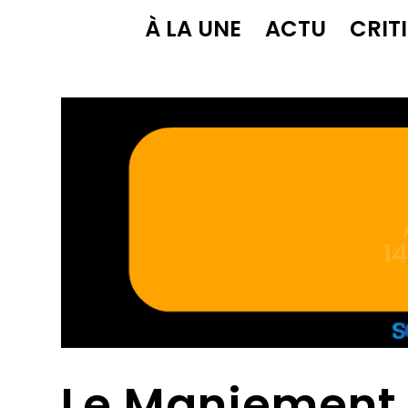
À LA UNE
ACTU
CRIT
Le Maniement 