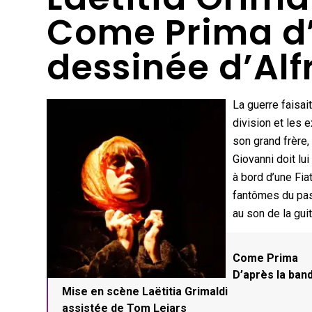
Come Prima d’
dessinée d’Alf
La guerre faisait
division et les 
son grand frère,
Giovanni doit lu
à bord d’une Fia
fantômes du pass
au son de la gui
Come Prima
D’après la ban
Mise en scène Laëtitia Grimaldi
assistée de Tom Lejars