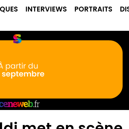
IQUES
INTERVIEWS
PORTRAITS
DI
ldi met en scène