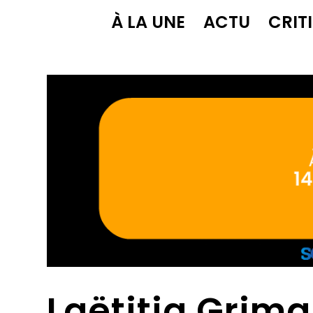
À LA UNE
ACTU
CRIT
Laëtitia Grima