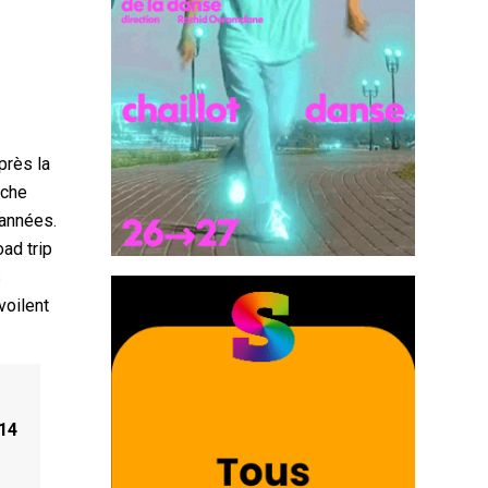
près la
rche
 années.
ad trip
s
voilent
014