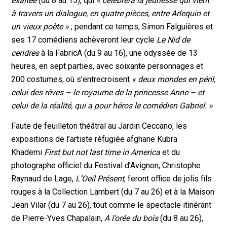
exaltée
(du 8 au 15), qui
« célébrera la jeunesse qui vient
à travers un dialogue, en quatre pièces, entre Arlequin et
un vieux poète »
; pendant ce temps, Simon Falguières et
ses 17 comédiens achèveront leur cycle
Le Nid de
cendres
à la FabricA (du 9 au 16), une odyssée de 13
heures, en sept parties, avec soixante personnages et
200 costumes, où s’entrecroisent
« deux mondes en péril,
celui des rêves – le royaume de la princesse Anne – et
celui de la réalité, qui a pour héros le comédien Gabriel. »
Faute de feuilleton théâtral au Jardin Ceccano, les
expositions de l’artiste réfugiée afghane Kubra
Khademi
First but not last time in America
et du
photographe officiel du Festival d’Avignon, Christophe
Raynaud de Lage,
L’Oeil Présent
, feront office de jolis fils
rouges à la Collection Lambert (du 7 au 26) et à la Maison
Jean Vilar (du 7 au 26), tout comme le spectacle itinérant
de Pierre-Yves Chapalain,
A l’orée du bois
(du 8 au 26),