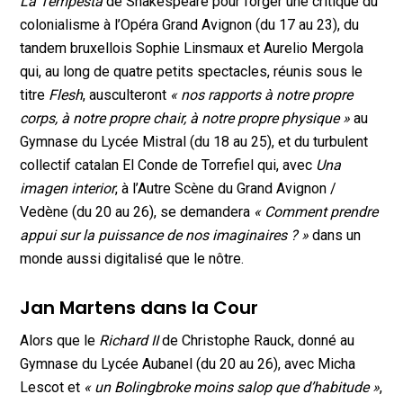
La Tempesta
de Shakespeare pour forger une critique du
colonialisme à l’Opéra Grand Avignon (du 17 au 23), du
tandem bruxellois Sophie Linsmaux et Aurelio Mergola
qui, au long de quatre petits spectacles, réunis sous le
titre
Flesh
, ausculteront
« nos rapports à notre propre
corps, à notre propre chair, à notre propre physique »
au
Gymnase du Lycée Mistral (du 18 au 25), et du turbulent
collectif catalan El Conde de Torrefiel qui, avec
Una
imagen interior
, à l’Autre Scène du Grand Avignon /
Vedène (du 20 au 26), se demandera
« Comment prendre
appui sur la puissance de nos imaginaires ? »
dans un
monde aussi digitalisé que le nôtre.
Jan Martens dans la Cour
Alors que le
Richard II
de Christophe Rauck, donné au
Gymnase du Lycée Aubanel (du 20 au 26), avec Micha
Lescot et
« un Bolingbroke moins salop que d’habitude »
,