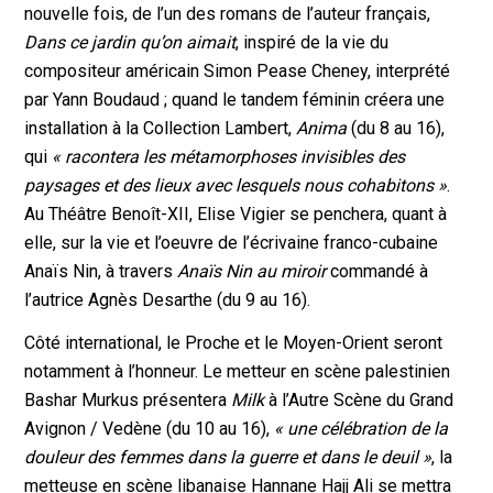
nouvelle fois, de l’un des romans de l’auteur français,
Dans ce jardin qu’on aimait
, inspiré de la vie du
compositeur américain Simon Pease Cheney, interprété
par Yann Boudaud ; quand le tandem féminin créera une
installation à la Collection Lambert,
Anima
(du 8 au 16),
qui
« racontera les métamorphoses invisibles des
paysages et des lieux avec lesquels nous cohabitons »
.
Au Théâtre Benoît-XII, Elise Vigier se penchera, quant à
elle, sur la vie et l’oeuvre de l’écrivaine franco-cubaine
Anaïs Nin, à travers
Anaïs Nin au miroir
commandé à
l’autrice Agnès Desarthe (du 9 au 16).
Côté international, le Proche et le Moyen-Orient seront
notamment à l’honneur. Le metteur en scène palestinien
Bashar Murkus présentera
Milk
à l’Autre Scène du Grand
Avignon / Vedène (du 10 au 16),
« une célébration de la
douleur des femmes dans la guerre et dans le deuil »
, la
metteuse en scène libanaise Hannane Hajj Ali se mettra