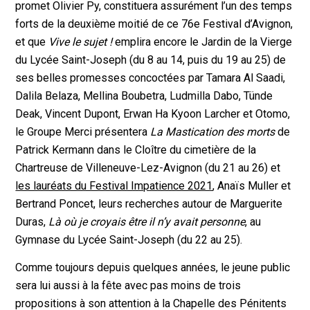
promet Olivier Py, constituera assurément l’un des temps
forts de la deuxième moitié de ce 76e Festival d’Avignon,
et que
Vive le sujet !
emplira encore le Jardin de la Vierge
du Lycée Saint-Joseph (du 8 au 14, puis du 19 au 25) de
ses belles promesses concoctées par Tamara Al Saadi,
Dalila Belaza, Mellina Boubetra, Ludmilla Dabo, Tünde
Deak, Vincent Dupont, Erwan Ha Kyoon Larcher et Otomo,
le Groupe Merci présentera
La Mastication des morts
de
Patrick Kermann dans le Cloître du cimetière de la
Chartreuse de Villeneuve-Lez-Avignon (du 21 au 26) et
les lauréats du Festival Impatience 2021
, Anaïs Muller et
Bertrand Poncet, leurs recherches autour de Marguerite
Duras,
Là où je croyais être il n’y avait personne
, au
Gymnase du Lycée Saint-Joseph (du 22 au 25).
Comme toujours depuis quelques années, le jeune public
sera lui aussi à la fête avec pas moins de trois
propositions à son attention à la Chapelle des Pénitents