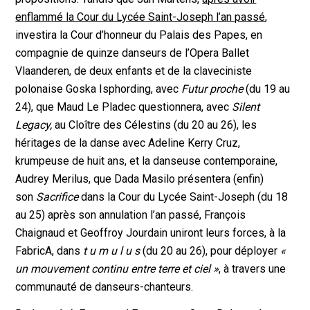
enflammé la Cour du Lycée Saint-Joseph l’an passé
,
investira la Cour d’honneur du Palais des Papes, en
compagnie de quinze danseurs de l’Opera Ballet
Vlaanderen, de deux enfants et de la claveciniste
polonaise Goska Isphording, avec
Futur proche
(du 19 au
24), que Maud Le Pladec questionnera, avec
Silent
Legacy,
au Cloître des Célestins (du 20 au 26), les
héritages de la danse avec Adeline Kerry Cruz,
krumpeuse de huit ans, et la danseuse contemporaine,
Audrey Merilus, que Dada Masilo présentera (enfin)
son
Sacrifice
dans la Cour du Lycée Saint-Joseph (du 18
au 25) après son annulation l’an passé, François
Chaignaud et Geoffroy Jourdain uniront leurs forces, à la
FabricA, dans
t u m u l u s
(du 20 au 26), pour déployer
«
un mouvement continu entre terre et ciel »
, à travers une
communauté de danseurs-chanteurs.