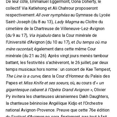
De leur côté, Emmanuel Eggermont, Oona Doherty, le
collectif Via Katlehong et Ali Chahrour proposeront
respectivement
All over nymphéas
au Gymnase du Lycée
Saint-Joseph (du 8 au 13),
Lady Magma
au Cloître du
cimetière de la Chartreuse de Villeneuve-Lez-Avignon
(du 9 au 17),
Via Injabulo
dans la Cour minérale de
l’Université d’Avignon (du 10 au 17), et
Du temps où ma
mère racontait
, également dans cette même Cour
minérale (du 21 au 26). Après vingt jours menés tambour
battant, les festivités s’achèveront, le 26 juillet, par deux
temps musicaux hors norme : un concert de Kae Tempest,
The Line is a curve
, dans la Cour d’Honneur du Palais des
Papes et
Miss Knife et ses soeurs
, où, au cours d’
« un
gigantesque cabaret à l’Opéra Grand Avignon »
, Olivier
Py invitera les chanteuses ukrainiennes Dakh Daughters,
la chanteuse béninoise Angélique Kidjo et l’Orchestre
national Avignon-Provence. Preuve que cette 76e édition
du Festival d’Avignon ne sera, finalement, pas tout à fait