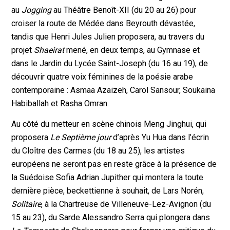
au
Jogging
au Théâtre Benoît-XII (du 20 au 26) pour
croiser la route de Médée dans Beyrouth dévastée,
tandis que Henri Jules Julien proposera, au travers du
projet
Shaeirat
mené, en deux temps, au Gymnase et
dans le Jardin du Lycée Saint-Joseph (du 16 au 19), de
découvrir quatre voix féminines de la poésie arabe
contemporaine : Asmaa Azaizeh, Carol Sansour, Soukaina
Habiballah et Rasha Omran.
Au côté du metteur en scène chinois Meng Jinghui, qui
proposera
Le Septième jour
d’après Yu Hua dans l’écrin
du Cloître des Carmes (du 18 au 25), les artistes
européens ne seront pas en reste grâce à la présence de
la Suédoise Sofia Adrian Jupither qui montera la toute
dernière pièce, beckettienne à souhait, de Lars Norén,
Solitaire
, à la Chartreuse de Villeneuve-Lez-Avignon (du
15 au 23), du Sarde Alessandro Serra qui plongera dans