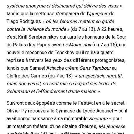
système anonyme et désincarné qui délivre des visas »
,
tandis que la metteuse s’emparera de l’
Iphigénie
de
Tiago Rodrigues
« où les femmes mettent en garde
contre la violence du monde »
(du 7 au 13). A 22 heures,
c’est Kirill Serebrennikov qui aura les honneurs de la Cour
du Palais des Papes avec
Le Moine noir
(du 7 au 15), une
nouvelle méconnue de Tchekhov qu’il relira à quatre
reprises à travers les yeux des différents protagonistes,
tandis que Samuel Achache créera
Sans Tambour
au
Cloître des Carmes (du 7 au 13),
« un spectacle narratif,
mais non verbal, où sont mis en regard des lieder de
Schumann et l’effondrement d’une maison »
.
Suivront deux épopées comme le Festival en a le secret :
Olivier Py retrouvera le Gymnase du Lycée Aubanel – où il
avait donné naissance à sa mémorable
Servante
– pour
un marathon théâtral d’une dizaine d’heures,
Ma jeunesse