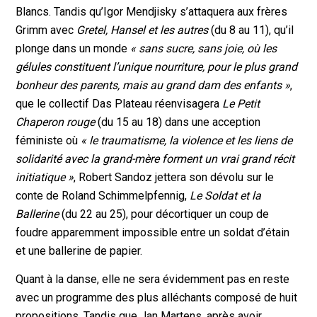
Blancs. Tandis qu’Igor Mendjisky s’attaquera aux frères
Grimm avec
Gretel, Hansel et les autres
(du 8 au 11), qu’il
plonge dans un monde
« sans sucre, sans joie, où les
gélules constituent l’unique nourriture, pour le plus grand
bonheur des parents, mais au grand dam des enfants »
,
que le collectif Das Plateau réenvisagera
Le Petit
Chaperon rouge
(du 15 au 18) dans une acception
féministe où
« le traumatisme, la violence et les liens de
solidarité avec la grand-mère forment un vrai grand récit
initiatique »
, Robert Sandoz jettera son dévolu sur le
conte de Roland Schimmelpfennig,
Le Soldat et la
Ballerine
(du 22 au 25), pour décortiquer un coup de
foudre apparemment impossible entre un soldat d’étain
et une ballerine de papier.
Quant à la danse, elle ne sera évidemment pas en reste
avec un programme des plus alléchants composé de huit
propositions. Tandis que Jan Martens,
après avoir